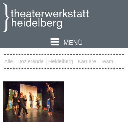
MENÜ
Alle
Dozierende
Heidelberg
Karriere
Team