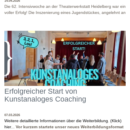
14.04.2026
Die 62. Intensivwoche an der Theaterwerkstatt Heidelberg war ein
voller Erfolg! Die Inszenierung eines Jugendstückes, angelehnt an
das Jugendstück "DNA" und der antike Klassiker "Antigone" von
Sophokles füllten diese Woche. Es fand eine intensive
Auseinandersetzung mit den Inhalten und Themen dieser Stücke
statt, sowie eine enge Zusammenarbeit in den
Inszenierungsprozessen. Beide Inszenierungen wurden am Ende
WO?
THEATERWERKSTATT HEIDELBERG: KLINGENTEICHSTR. 8, NÄHE
auf unserer Bühne präsentiert! Wir danken allen Studierenden
BUSHALTESTELLE PETERSKIRCHE (ALTSTADT)
und Dozenten für die gelungene Woche und für die tollen
WANN?
14.04.2026
Abschlusspräsentationen!
Erfolgreicher Start von
Kunstanaloges Coaching
07.03.2026
Weitere detaillierte Informationen über die Weiterbildung. (Klick)
hier...
Vor kurzem startete unser neues Weiterbildungsformat