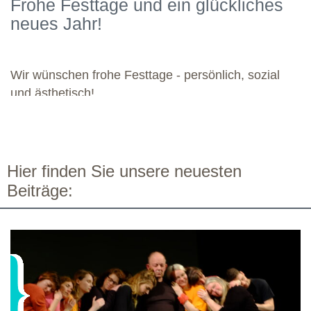
Frohe Festtage und ein glückliches
kommenden Module. Günther wünscht allen weiteren
neues Jahr!
Dozierenden viel Freude bei ihren Modulen sowie eine ebenso
bereichernde Zusammenarbeit mit dieser engagierten Gruppe.
Wir wünschen frohe Festtage - persönlich, sozial
und ästhetisch!
Hier finden Sie unsere neuesten
Beiträge: