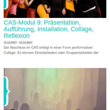
CAS-Modul 9: Präsentation,
Aufführung, Installation, Collage,
Reflexion
11.12.2027 - 12.12.2027
Der Abschluss im CAS erfolgt in einer Form performativer
Collage. Es können Einzelarbeiten oder Gruppenarbeiten der
Studierenden gezeigt werden. Studierende und Zuschauende
sind eingeladen Ergebnisse Prozesse und Formate aus dem
Ausbildungsprogramm zu erleben. Die Studierenden des
Programms gestalten mit Ihrer Form Raum und Zeit von Objekt
oder Präsentation. Wir freuen uns über Begegnungen und
WO?
THEATERWERKSTATT HEIDELBERG
Gespräche an der performativen Collage.
WANN?
11.12.2027 - 12.12.2027, 10:00 - 17:00 UHR