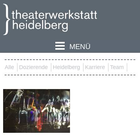
MENÜ
Alle
Dozierende
Heidelberg
Karriere
Team