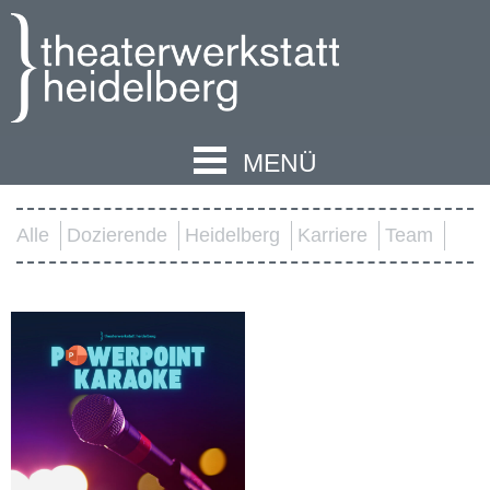
MENÜ
Alle
Dozierende
Heidelberg
Karriere
Team