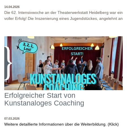
14.04.2026
Die 62. Intensivwoche an der Theaterwerkstatt Heidelberg war ein
voller Erfolg! Die Inszenierung eines Jugendstückes, angelehnt an
das Jugendstück "DNA" und der antike Klassiker "Antigone" von
Sophokles füllten diese Woche. Es fand eine intensive
Auseinandersetzung mit den Inhalten und Themen dieser Stücke
statt, sowie eine enge Zusammenarbeit in den
Inszenierungsprozessen. Beide Inszenierungen wurden am Ende
WO?
THEATERWERKSTATT HEIDELBERG: KLINGENTEICHSTR. 8, NÄHE
auf unserer Bühne präsentiert! Wir danken allen Studierenden
BUSHALTESTELLE PETERSKIRCHE (ALTSTADT)
und Dozenten für die gelungene Woche und für die tollen
WANN?
14.04.2026
Abschlusspräsentationen!
Erfolgreicher Start von
Kunstanaloges Coaching
07.03.2026
Weitere detaillierte Informationen über die Weiterbildung. (Klick)