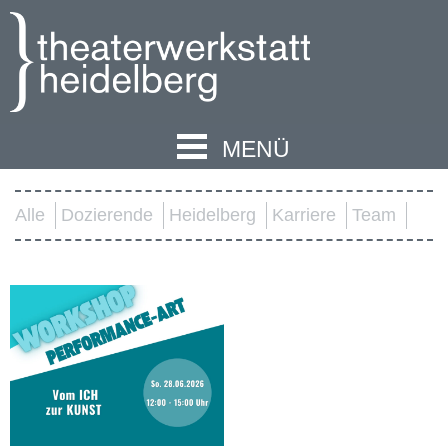
MENÜ
Alle
Dozierende
Heidelberg
Karriere
Team