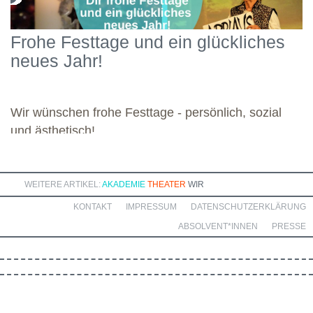
Engagement widmete sich die Gruppe diesen vielseitigen
Schwerpunkten und legte damit einen starken Grundstein für die
Frohe Festtage und ein glückliches
kommenden Module. Günther wünscht allen weiteren
neues Jahr!
Dozierenden viel Freude bei ihren Modulen sowie eine ebenso
bereichernde Zusammenarbeit mit dieser engagierten Gruppe.
Wir wünschen frohe Festtage - persönlich, sozial
und ästhetisch!
WEITERE ARTIKEL:
AKADEMIE
THEATER
WIR
KONTAKT
IMPRESSUM
DATENSCHUTZERKLÄRUNG
ABSOLVENT*INNEN
PRESSE