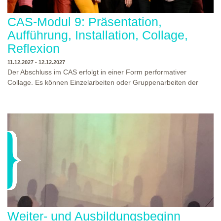
CAS-Modul 9: Präsentation,
Aufführung, Installation, Collage,
Reflexion
11.12.2027 - 12.12.2027
Der Abschluss im CAS erfolgt in einer Form performativer
Collage. Es können Einzelarbeiten oder Gruppenarbeiten der
Studierenden gezeigt werden. Studierende und Zuschauende
sind eingeladen Ergebnisse Prozesse und Formate aus dem
Ausbildungsprogramm zu erleben. Die Studierenden des
Programms gestalten mit Ihrer Form Raum und Zeit von Objekt
oder Präsentation. Wir freuen uns über Begegnungen und
WO?
THEATERWERKSTATT HEIDELBERG
Gespräche an der performativen Collage.
WANN?
11.12.2027 - 12.12.2027, 10:00 - 17:00 UHR
Weiter- und Ausbildungsbeginn