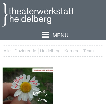
MENÜ
Alle
Dozierende
Heidelberg
Karriere
Team