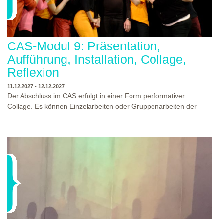
CAS-Modul 9: Präsentation,
Aufführung, Installation, Collage,
Reflexion
11.12.2027 - 12.12.2027
Der Abschluss im CAS erfolgt in einer Form performativer
Collage. Es können Einzelarbeiten oder Gruppenarbeiten der
Studierenden gezeigt werden. Studierende und Zuschauende
sind eingeladen Ergebnisse Prozesse und Formate aus dem
Ausbildungsprogramm zu erleben. Die Studierenden des
Programms gestalten mit Ihrer Form Raum und Zeit von Objekt
oder Präsentation. Wir freuen uns über Begegnungen und
WO?
THEATERWERKSTATT HEIDELBERG
Gespräche an der performativen Collage.
WANN?
11.12.2027 - 12.12.2027, 10:00 - 17:00 UHR