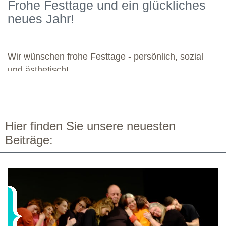
Frohe Festtage und ein glückliches
kommenden Module. Günther wünscht allen weiteren
neues Jahr!
Dozierenden viel Freude bei ihren Modulen sowie eine ebenso
bereichernde Zusammenarbeit mit dieser engagierten Gruppe.
Wir wünschen frohe Festtage - persönlich, sozial
und ästhetisch!
Hier finden Sie unsere neuesten
Beiträge: