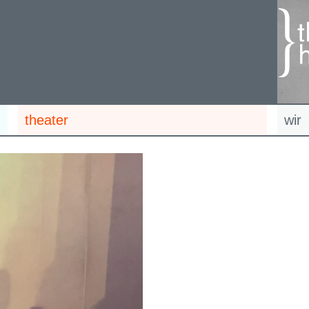
theater
wir