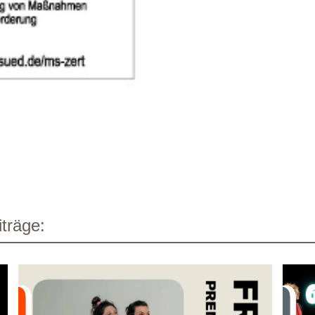
träge: