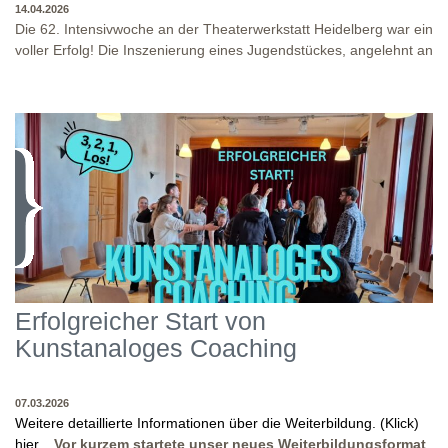
14.04.2026
Die 62. Intensivwoche an der Theaterwerkstatt Heidelberg war ein
voller Erfolg! Die Inszenierung eines Jugendstückes, angelehnt an
das Jugendstück "DNA" und der antike Klassiker "Antigone" von
Sophokles füllten diese Woche. Es fand eine intensive
Auseinandersetzung mit den Inhalten und Themen dieser Stücke
statt, sowie eine enge Zusammenarbeit in den
Inszenierungsprozessen. Beide Inszenierungen wurden am Ende
WO?
THEATERWERKSTATT HEIDELBERG: KLINGENTEICHSTR. 8, NÄHE
auf unserer Bühne präsentiert! Wir danken allen Studierenden
BUSHALTESTELLE PETERSKIRCHE (ALTSTADT)
und Dozenten für die gelungene Woche und für die tollen
WANN?
14.04.2026
Abschlusspräsentationen!
Erfolgreicher Start von
Kunstanaloges Coaching
07.03.2026
Weitere detaillierte Informationen über die Weiterbildung. (Klick)
hier...
Vor kurzem startete unser neues Weiterbildungsformat