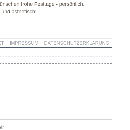
ünschen frohe Festtage - persönlich,
enarbeit mit dieser engagierten Gruppe.
l und ästhetisch!
KT
IMPRESSUM
DATENSCHUTZERKLÄRUNG
ir