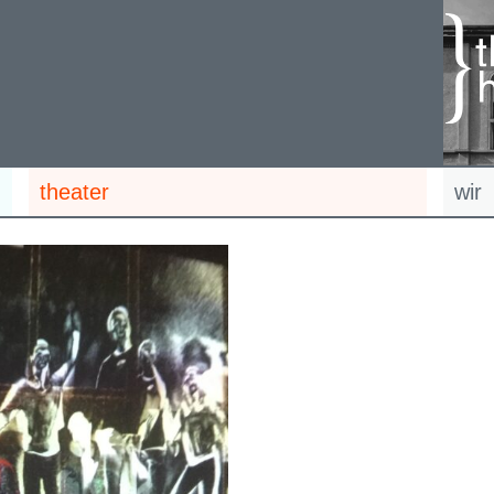
theater
wir