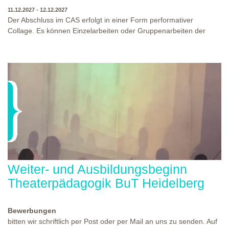
11.12.2027 - 12.12.2027
Der Abschluss im CAS erfolgt in einer Form performativer
Collage. Es können Einzelarbeiten oder Gruppenarbeiten der
Studierenden gezeigt werden. Studierende und Zuschauende
sind eingeladen Ergebnisse Prozesse und Formate aus dem
Ausbildungsprogramm zu erleben. Die Studierenden des
Programms gestalten mit Ihrer Form Raum und Zeit von Objekt
oder Präsentation. Wir freuen uns über Begegnungen und
WO?
THEATERWERKSTATT HEIDELBERG
Gespräche an der performativen Collage.
WANN?
11.12.2027 - 12.12.2027, 10:00 - 17:00 UHR
Weiter- und Ausbildungsbeginn
Theaterpädagogik BuT Heidelberg
Bewerbungen
bitten wir schriftlich per Post oder per Mail an uns zu senden. Auf