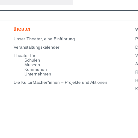
f
Parkmöglichkeiten_TWHD
Leider ist der Theatersaal im
1. Stock nicht barrierefrei über eine Treppe erreichbar!
Kartenreservierung siehe weiter oben!
theater
w
Unser Theater, eine Einführung
P
Veranstaltungskalender
D
Theater für …
V
Schulen
A
Museen
Kommunen
R
Unternehmen
H
Die KulturMacher*innen – Projekte und Aktionen
K