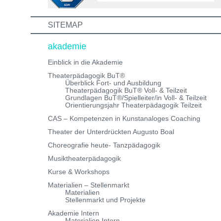
info@theaterwerkstatt-heidelberg.de Wir freuen uns au
dich!
SITEMAP
akademie
Einblick in die Akademie
Theaterpädagogik BuT®
Überblick Fort- und Ausbildung
Theaterpädagogik BuT® Voll- & Teilzeit
Grundlagen BuT®/Spielleiter/in Voll- & Teilzeit
Orientierungsjahr Theaterpädagogik Teilzeit
CAS – Kompetenzen in Kunstanaloges Coaching
Theater der Unterdrückten Augusto Boal
Choreografie heute- Tanzpädagogik
Musiktheaterpädagogik
Kurse & Workshops
Materialien – Stellenmarkt
Materialien
Stellenmarkt und Projekte
Akademie Intern
Materialien Intern