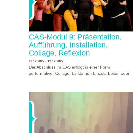
CAS-Modul 9: Präsentation,
Aufführung, Installation,
Collage, Reflexion
11.12.2027 - 12.12.2027
Der Abschluss im CAS erfolgt in einer Form
performativer Collage. Es können Einzelarbeiten oder
Gruppenarbeiten der Studierenden gezeigt werden.
Studierende und Zuschauende sind eingeladen
Ergebnisse Prozesse und Formate aus dem
Ausbildungsprogramm zu erleben. Die Studierenden d
Programms gestalten mit Ihrer Form Raum und Zeit vo
WO?
THEATERWERKSTATT HEIDELBERG
Objekt oder Präsentation. Wir freuen uns über
WANN?
11.12.2027 - 12.12.2027, 10:00 - 17:00 UHR
Begegnungen und Gespräche an der performativen