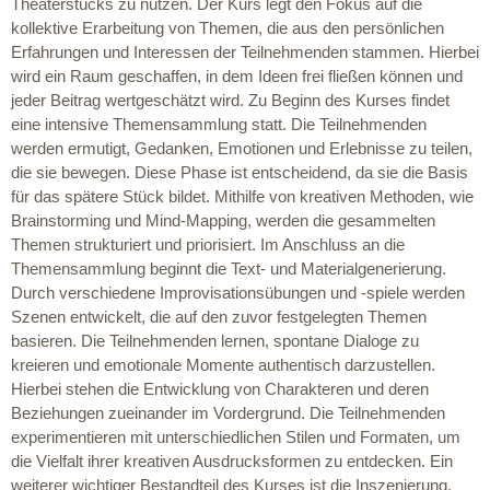
Theaterstücks zu nutzen. Der Kurs legt den Fokus auf die
kollektive Erarbeitung von Themen, die aus den persönlichen
Erfahrungen und Interessen der Teilnehmenden stammen. Hierbei
wird ein Raum geschaffen, in dem Ideen frei fließen können und
jeder Beitrag wertgeschätzt wird. Zu Beginn des Kurses findet
eine intensive Themensammlung statt. Die Teilnehmenden
werden ermutigt, Gedanken, Emotionen und Erlebnisse zu teilen,
die sie bewegen. Diese Phase ist entscheidend, da sie die Basis
für das spätere Stück bildet. Mithilfe von kreativen Methoden, wie
Brainstorming und Mind-Mapping, werden die gesammelten
Themen strukturiert und priorisiert. Im Anschluss an die
Themensammlung beginnt die Text- und Materialgenerierung.
Durch verschiedene Improvisationsübungen und -spiele werden
Szenen entwickelt, die auf den zuvor festgelegten Themen
basieren. Die Teilnehmenden lernen, spontane Dialoge zu
kreieren und emotionale Momente authentisch darzustellen.
Hierbei stehen die Entwicklung von Charakteren und deren
Beziehungen zueinander im Vordergrund. Die Teilnehmenden
experimentieren mit unterschiedlichen Stilen und Formaten, um
die Vielfalt ihrer kreativen Ausdrucksformen zu entdecken. Ein
weiterer wichtiger Bestandteil des Kurses ist die Inszenierung.