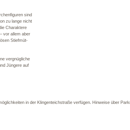
rchenfiguren sind
hon zu lange nicht
die Charaktere
– vor allem aber
 bösen Stiefmüt-
ine vergnügliche
und Jüngere auf
öglichkeiten in der Klingenteichstraße verfügen. Hinweise über Parkm