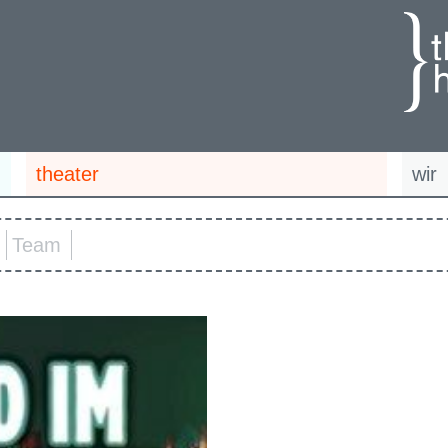
theater
wir
Team