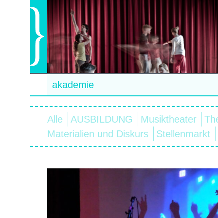
akademie
Alle
AUSBILDUNG
Musiktheater
Th
Materialien und Diskurs
Stellenmarkt