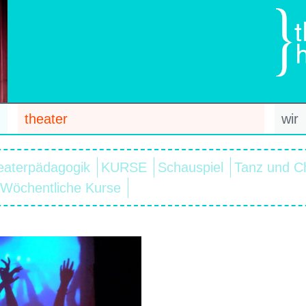
theater
wir
eaterpädagogik
KURSE
Schauspiel
Tanz und C
Wöchentliche Kurse