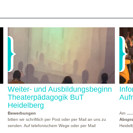
Weiter- und Ausbildungsbeginn
Inf
Theaterpädagogik BuT
Auf
Heidelberg
Bewerbungen
Am
.....
bitten wir schriftlich per Post oder per Mail an uns zu
Abspr
senden. Auf telefonischem Wege oder per Mail
Heidel
beantworten wir gern Ihre Fragen. Den Termin für einen
statt, 