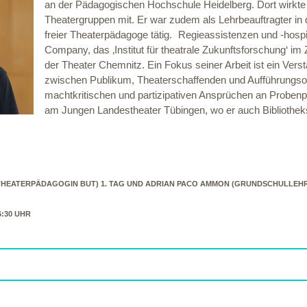
an der Pädagogischen Hochschule Heidelberg. Dort wirkte
Theatergruppen mit. Er war zudem als Lehrbeauftragter in
freier Theaterpädagoge tätig. Regieassistenzen und -hosp
Company, das ‚Institut für theatrale Zukunftsforschung‘ i
der Theater Chemnitz. Ein Fokus seiner Arbeit ist ein Ver
zwischen Publikum, Theaterschaffenden und Aufführungsor
machtkritischen und partizipativen Ansprüchen an Probenpr
am Jungen Landestheater Tübingen, wo er auch Bibliothek
, THEATERPÄDAGOGIN BUT) 1. TAG UND ADRIAN PACO AMMON (GRUNDSCHULLE
16:30 UHR