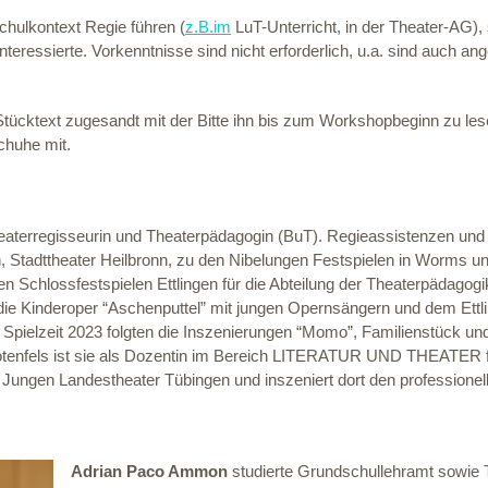
chulkontext Regie führen (
z.B.im
LuT-Unterricht, in der Theater-AG),
nteressierte. Vorkenntnisse sind nicht erforderlich, u.a. sind auch
Stücktext zugesandt mit der Bitte ihn bis zum Workshopbeginn zu lese
chuhe mit.
eaterregisseurin und Theaterpädagogin (BuT). Regieassistenzen und 
h, Stadttheater Heilbronn, zu den Nibelungen Festspielen in Worms u
en Schlossfestspielen Ettlingen für die Abteilung der Theaterpädagogik
ie Kinderoper “Aschenputtel” mit jungen Opernsängern und dem Ettli
r Spielzeit 2023 folgten die Inszenierungen “Momo”, Familienstück und
nfels ist sie als Dozentin im Bereich LITERATUR UND THEATER für Le
Jungen Landestheater Tübingen und inszeniert dort den professione
Adrian Paco Ammon
studierte Grundschullehramt sowie 