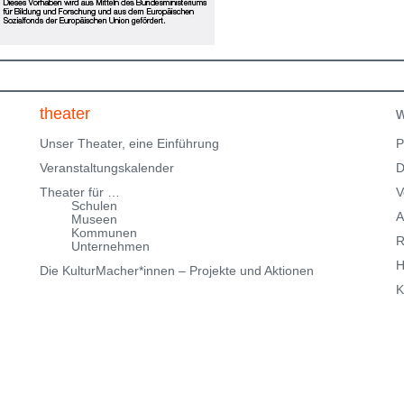
Parkmöglichkeiten findest Du hier:
f
Parkmöglichkeiten_TWHD
Leider ist der Theatersaal im
1. Stock nicht barrierefrei über eine Treppe erreichbar!
Kartenreservierung siehe weiter oben!
theater
w
Unser Theater, eine Einführung
P
Veranstaltungskalender
D
Theater für …
V
Schulen
A
Museen
Kommunen
R
Unternehmen
H
Die KulturMacher*innen – Projekte und Aktionen
K