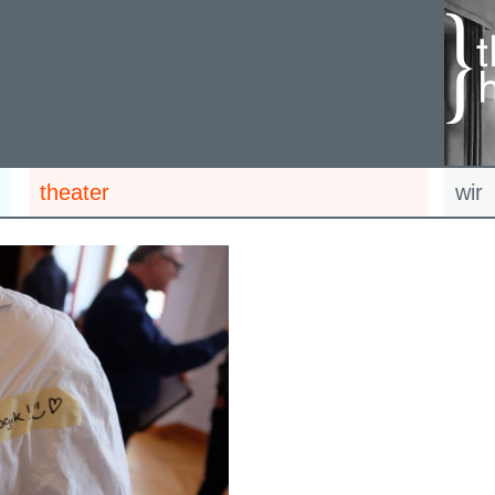
theater
wir