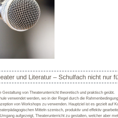
eater und Literatur – Schulfach nicht nur f
Gestaltung von Theaterunterricht theoretisch und praktisch geübt.
Schule verwendet werden, wo in der Regel durch die Rahmenbedingunge
onzeption von Workshops zu verwenden. Hauptziel ist es gezielt auf K
terpädagogischen Mitteln szenisch, produktiv und effektiv gearbeite
 Umgang aufgezeigt, Theaterunterricht zu gestalten, welcher aber meth