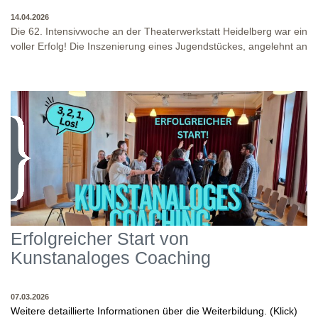
14.04.2026
Die 62. Intensivwoche an der Theaterwerkstatt Heidelberg war ein
voller Erfolg! Die Inszenierung eines Jugendstückes, angelehnt an
das Jugendstück "DNA" und der antike Klassiker "Antigone" von
Sophokles füllten diese Woche. Es fand eine intensive
Auseinandersetzung mit den Inhalten und Themen dieser Stücke
statt, sowie eine enge Zusammenarbeit in den
Inszenierungsprozessen. Beide Inszenierungen wurden am Ende
WO?
THEATERWERKSTATT HEIDELBERG: KLINGENTEICHSTR. 8, NÄHE
auf unserer Bühne präsentiert! Wir danken allen Studierenden
BUSHALTESTELLE PETERSKIRCHE (ALTSTADT)
und Dozenten für die gelungene Woche und für die tollen
WANN?
14.04.2026
Abschlusspräsentationen!
Erfolgreicher Start von
Kunstanaloges Coaching
07.03.2026
Weitere detaillierte Informationen über die Weiterbildung. (Klick)