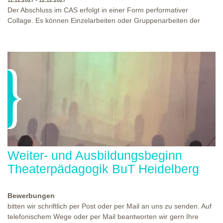
11.12.2027 - 12.12.2027
Der Abschluss im CAS erfolgt in einer Form performativer
Collage. Es können Einzelarbeiten oder Gruppenarbeiten der
Studierenden gezeigt werden. Studierende und Zuschauende
sind eingeladen Ergebnisse Prozesse und Formate aus dem
Ausbildungsprogramm zu erleben. Die Studierenden des
Programms gestalten mit Ihrer Form Raum und Zeit von Objekt
oder Präsentation. Wir freuen uns über Begegnungen und
WO?
THEATERWERKSTATT HEIDELBERG
Gespräche an der performativen Collage.
WANN?
11.12.2027 - 12.12.2027, 10:00 - 17:00 UHR
Weiter- und Ausbildungsbeginn
Theaterpädagogik BuT Heidelberg
Bewerbungen
bitten wir schriftlich per Post oder per Mail an uns zu senden. Auf
telefonischem Wege oder per Mail beantworten wir gern Ihre