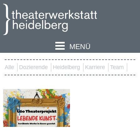
MENÜ
Alle
Dozierende
Heidelberg
Karriere
Team