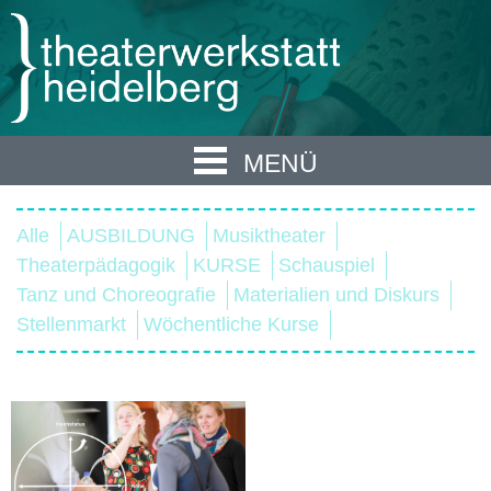
MENÜ
Alle
AUSBILDUNG
Musiktheater
Theaterpädagogik
KURSE
Schauspiel
Tanz und Choreografie
Materialien und Diskurs
Stellenmarkt
Wöchentliche Kurse