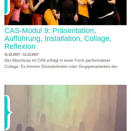
CAS-Modul 9: Präsentation,
Aufführung, Installation, Collage,
Reflexion
11.12.2027 - 12.12.2027
Der Abschluss im CAS erfolgt in einer Form performativer
Collage. Es können Einzelarbeiten oder Gruppenarbeiten der
Studierenden gezeigt werden. Studierende und Zuschauende
sind eingeladen Ergebnisse Prozesse und Formate aus dem
Ausbildungsprogramm zu erleben. Die Studierenden des
Programms gestalten mit Ihrer Form Raum und Zeit von Objekt
oder Präsentation. Wir freuen uns über Begegnungen und
WO?
THEATERWERKSTATT HEIDELBERG
Gespräche an der performativen Collage.
WANN?
11.12.2027 - 12.12.2027, 10:00 - 17:00 UHR