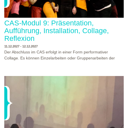
CAS-Modul 9: Präsentation,
Aufführung, Installation, Collage,
Reflexion
11.12.2027 - 12.12.2027
Der Abschluss im CAS erfolgt in einer Form performativer
Collage. Es können Einzelarbeiten oder Gruppenarbeiten der
Studierenden gezeigt werden. Studierende und Zuschauende
sind eingeladen Ergebnisse Prozesse und Formate aus dem
Ausbildungsprogramm zu erleben. Die Studierenden des
Programms gestalten mit Ihrer Form Raum und Zeit von Objekt
oder Präsentation. Wir freuen uns über Begegnungen und
WO?
THEATERWERKSTATT HEIDELBERG
Gespräche an der performativen Collage.
WANN?
11.12.2027 - 12.12.2027, 10:00 - 17:00 UHR