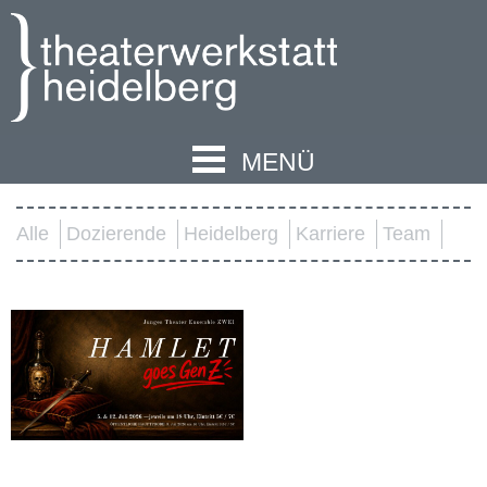
MENÜ
Alle
Dozierende
Heidelberg
Karriere
Team