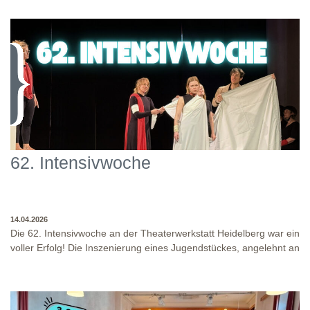
62. Intensivwoche
14.04.2026
Die 62. Intensivwoche an der Theaterwerkstatt Heidelberg war ein
voller Erfolg! Die Inszenierung eines Jugendstückes, angelehnt an
das Jugendstück "DNA" und der antike Klassiker "Antigone" von
Sophokles füllten diese Woche. Es fand eine intensive
Auseinandersetzung mit den Inhalten und Themen dieser Stücke
statt, sowie eine enge Zusammenarbeit in den