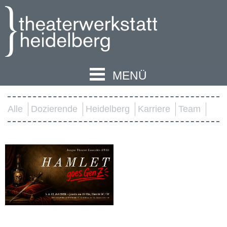
MENÜ
Alle
Dozierende
Heidelberg
Karriere
Team