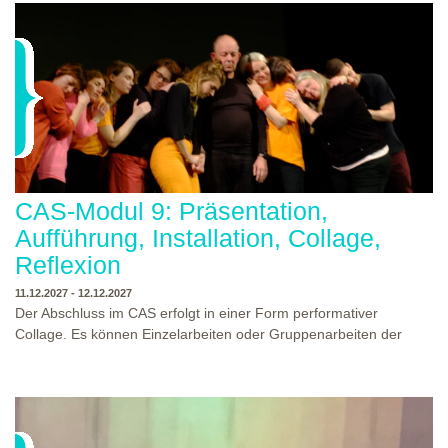
CAS-Modul 9: Präsentation,
Aufführung, Installation, Collage,
Reflexion
11.12.2027 - 12.12.2027
Der Abschluss im CAS erfolgt in einer Form performativer
Collage. Es können Einzelarbeiten oder Gruppenarbeiten der
Studierenden gezeigt werden. Studierende und Zuschauende
sind eingeladen Ergebnisse Prozesse und Formate aus dem
Ausbildungsprogramm zu erleben. Die Studierenden des
Programms gestalten mit Ihrer Form Raum und Zeit von Objekt
oder Präsentation. Wir freuen uns über Begegnungen und
WO?
THEATERWERKSTATT HEIDELBERG