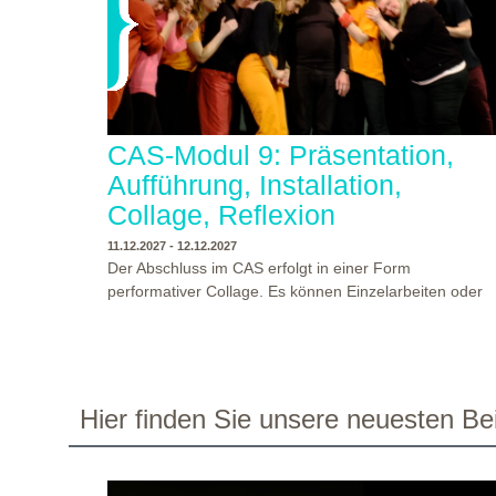
CAS-Modul 9: Präsentation,
Aufführung, Installation,
Collage, Reflexion
11.12.2027 - 12.12.2027
Der Abschluss im CAS erfolgt in einer Form
performativer Collage. Es können Einzelarbeiten oder
Gruppenarbeiten der Studierenden gezeigt werden.
Studierende und Zuschauende sind eingeladen
Ergebnisse Prozesse und Formate aus dem
Ausbildungsprogramm zu erleben. Die Studierenden d
Programms gestalten mit Ihrer Form Raum und Zeit vo
WO?
THEATERWERKSTATT HEIDELBERG
Hier finden Sie unsere neuesten Bei
Objekt oder Präsentation. Wir freuen uns über
WANN?
11.12.2027 - 12.12.2027, 10:00 - 17:00 UHR
Begegnungen und Gespräche an der performativen