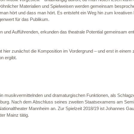
ewöhnlicher Materialien und Spielweisen werden gemeinsam besproch
man hört und dass man hört. Es entsteht ein Weg hin zum kreativen P
enwert für das Publikum.
 und Aufführenden, erkunden das theatrale Potential gemeinsam ent
ier zunächst die Komposition im Vordergrund – und erst in einem zwe
n ergibt.
 in musikvermittelnden und dramaturgischen Funktionen, als Schlagze
Freiburg. Nach dem Abschluss seines zweiten Staatsexamens am Semina
ationaltheater Mannheim an. Zur Spielzeit 2018/19 ist Johannes Gau
er Mainz tätig.