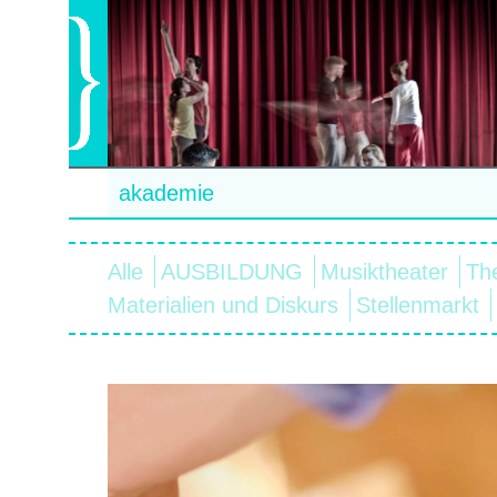
akademie
Alle
AUSBILDUNG
Musiktheater
Th
Materialien und Diskurs
Stellenmarkt