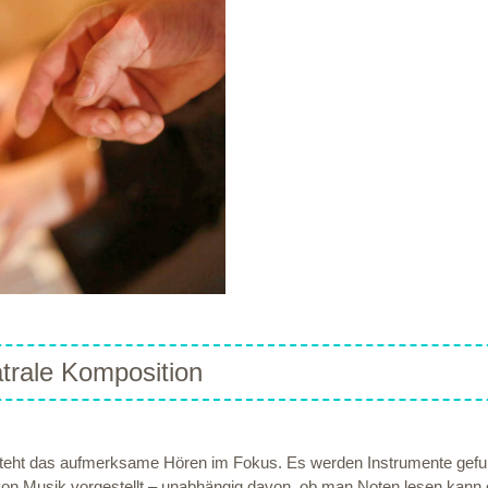
trale Komposition
teht das aufmerksame Hören im Fokus. Es werden Instrumente gefun
on Musik vorgestellt – unabhängig davon, ob man Noten lesen kann o