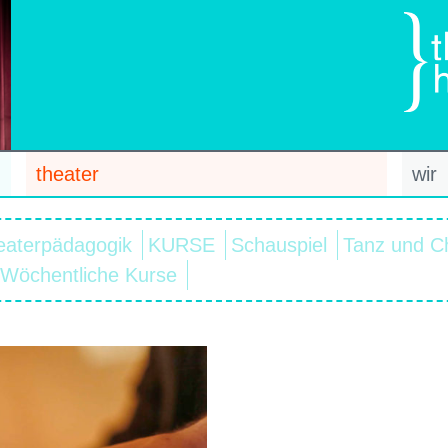
theater
wir
eaterpädagogik
KURSE
Schauspiel
Tanz und C
Wöchentliche Kurse