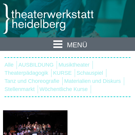
MENÜ
Alle
AUSBILDUNG
Musiktheater
Theaterpädagogik
KURSE
Schauspiel
Tanz und Choreografie
Materialien und Diskurs
Stellenmarkt
Wöchentliche Kurse