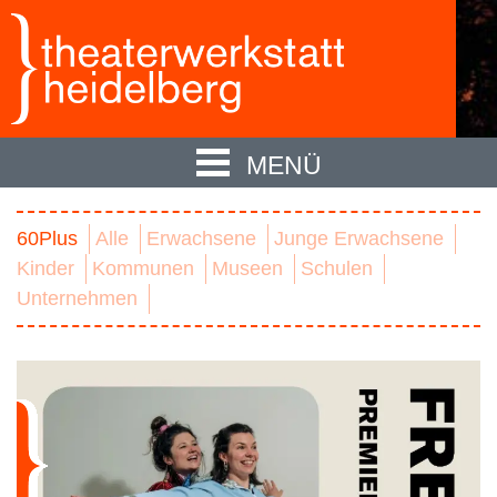
MENÜ
60Plus
Alle
Erwachsene
Junge Erwachsene
Kinder
Kommunen
Museen
Schulen
Unternehmen