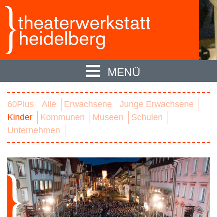
MENÜ
60Plus
Alle
Erwachsene
Junge Erwachsene
Kinder
Kommunen
Museen
Schulen
Unternehmen