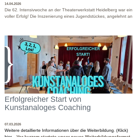
14.04.2026
Die 62. Intensivwoche an der Theaterwerkstatt Heidelberg war ein
voller Erfolg! Die Inszenierung eines Jugendstückes, angelehnt an
das Jugendstück "DNA" und der antike Klassiker "Antigone" von
Sophokles füllten diese Woche. Es fand eine intensive
Auseinandersetzung mit den Inhalten und Themen dieser Stücke
statt, sowie eine enge Zusammenarbeit in den
Inszenierungsprozessen. Beide Inszenierungen wurden am Ende
WO?
THEATERWERKSTATT HEIDELBERG: KLINGENTEICHSTR. 8, NÄHE
auf unserer Bühne präsentiert! Wir danken allen Studierenden
BUSHALTESTELLE PETERSKIRCHE (ALTSTADT)
und Dozenten für die gelungene Woche und für die tollen
WANN?
14.04.2026
Abschlusspräsentationen!
Erfolgreicher Start von
Kunstanaloges Coaching
07.03.2026
Weitere detaillierte Informationen über die Weiterbildung. (Klick)
hier...
Vor kurzem startete unser neues Weiterbildungsformat