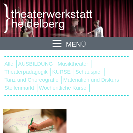
MENÜ
Alle
AUSBILDUNG
Musiktheater
Theaterpädagogik
KURSE
Schauspiel
Tanz und Choreografie
Materialien und Diskurs
Stellenmarkt
Wöchentliche Kurse