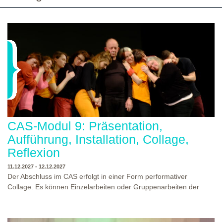
gemeinsam die Aus-/Weiterbildung machst. Bewirb dich jetzt auf
eine unserer Theaterpädagogischen Aus- und Weiterbildungen
und erhalte eine Einladung zum Informations- und
Aufnahmeworkshop. Bei Fragen, schreibe uns einfach eine Mail
an: info@theaterwerkstatt-heidelberg.de Wir freuen uns auf dich!
CAS-Modul 9: Präsentation,
Aufführung, Installation, Collage,
Reflexion
11.12.2027 - 12.12.2027
Der Abschluss im CAS erfolgt in einer Form performativer
Collage. Es können Einzelarbeiten oder Gruppenarbeiten der
Studierenden gezeigt werden. Studierende und Zuschauende
sind eingeladen Ergebnisse Prozesse und Formate aus dem
Ausbildungsprogramm zu erleben. Die Studierenden des