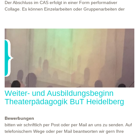
Der Abschluss im CAS erfolgt in einer Form performativer
Collage. Es können Einzelarbeiten oder Gruppenarbeiten der
Studierenden gezeigt werden. Studierende und Zuschauende
sind eingeladen Ergebnisse Prozesse und Formate aus dem
Ausbildungsprogramm zu erleben. Die Studierenden des
Programms gestalten mit Ihrer Form Raum und Zeit von Objekt
oder Präsentation. Wir freuen uns über Begegnungen und
WO?
THEATERWERKSTATT HEIDELBERG
Gespräche an der performativen Collage.
WANN?
11.12.2027 - 12.12.2027, 10:00 - 17:00 UHR
Weiter- und Ausbildungsbeginn
Theaterpädagogik BuT Heidelberg
Bewerbungen
bitten wir schriftlich per Post oder per Mail an uns zu senden. Auf
telefonischem Wege oder per Mail beantworten wir gern Ihre
Fragen. Den Termin für einen der nächsten Kennlern- und