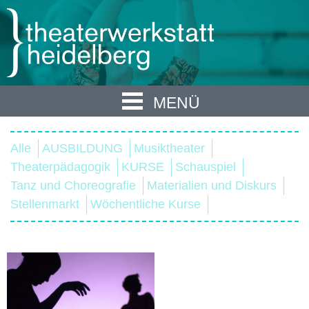
MENÜ
Alle
AUSBILDUNG
Musiktheater
Theaterpädagogik
KURSE
Schauspiel
Tanz und Choreografie
Materialien und Diskurs
Stellenmarkt
Wöchentliche Kurse