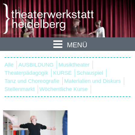
MENÜ
Alle
AUSBILDUNG
Musiktheater
Theaterpädagogik
KURSE
Schauspiel
Tanz und Choreografie
Materialien und Diskurs
Stellenmarkt
Wöchentliche Kurse