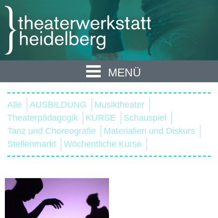
MENÜ
Alle
AUSBILDUNG
Musiktheater
Theaterpädagogik
KURSE
Schauspiel
Tanz und Choreografie
Materialien und Diskurs
Stellenmarkt
Wöchentliche Kurse