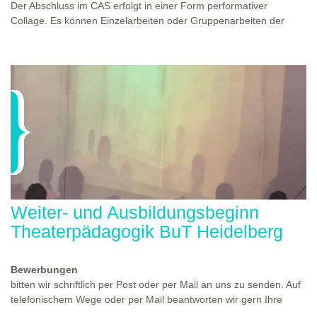
Der Abschluss im CAS erfolgt in einer Form performativer
Collage. Es können Einzelarbeiten oder Gruppenarbeiten der
Studierenden gezeigt werden. Studierende und Zuschauende
sind eingeladen Ergebnisse Prozesse und Formate aus dem
Ausbildungsprogramm zu erleben. Die Studierenden des
Programms gestalten mit Ihrer Form Raum und Zeit von Objekt
oder Präsentation. Wir freuen uns über Begegnungen und
WO?
THEATERWERKSTATT HEIDELBERG
Gespräche an der performativen Collage.
WANN?
11.12.2027 - 12.12.2027, 10:00 - 17:00 UHR
Weiter- und Ausbildungsbeginn
Theaterpädagogik BuT Heidelberg
Bewerbungen
bitten wir schriftlich per Post oder per Mail an uns zu senden. Auf
telefonischem Wege oder per Mail beantworten wir gern Ihre
Fragen. Den Termin für einen der nächsten Kennlern- und