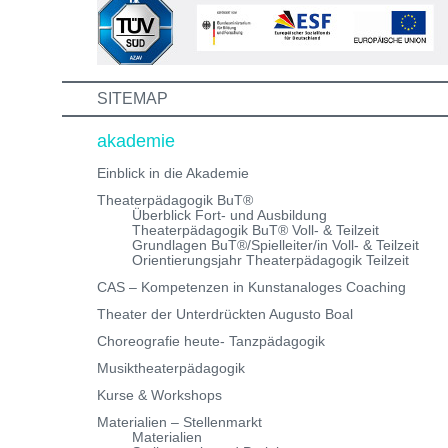
Informations- und Aufnahmeworkshop. Bei Fragen,
schreibe uns einfach eine Mail an:
info@theaterwerkstatt-heidelberg.de Wir freuen uns au
dich!
SITEMAP
akademie
Einblick in die Akademie
Theaterpädagogik BuT®
Überblick Fort- und Ausbildung
Theaterpädagogik BuT® Voll- & Teilzeit
Grundlagen BuT®/Spielleiter/in Voll- & Teilzeit
Orientierungsjahr Theaterpädagogik Teilzeit
CAS – Kompetenzen in Kunstanaloges Coaching
Theater der Unterdrückten Augusto Boal
Choreografie heute- Tanzpädagogik
Musiktheaterpädagogik
Kurse & Workshops
Materialien – Stellenmarkt
Materialien