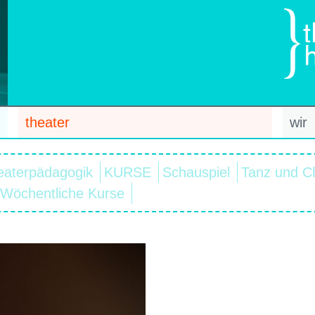
theater
wir
eaterpädagogik
KURSE
Schauspiel
Tanz und C
Wöchentliche Kurse