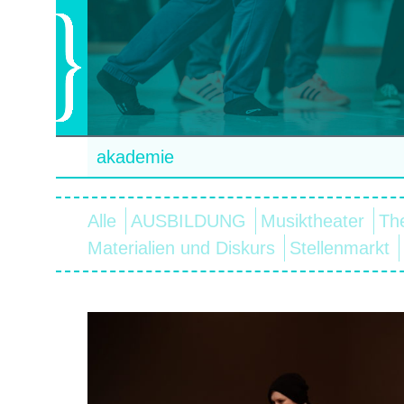
akademie
Alle
AUSBILDUNG
Musiktheater
Th
Materialien und Diskurs
Stellenmarkt