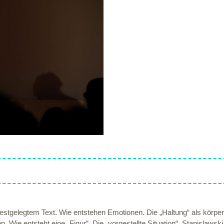
gelegtem Text. Wie entstehen Emotionen. Die „Haltung“ als körperli
Wie entsteht eine „Figur“. Die „vorgestellte Situation“. Stanislawski