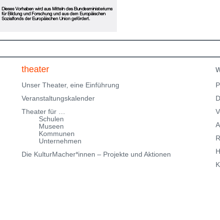
Klingenteichstraße verfügen. Hinweise über
Parkmöglichkeiten findest Du hier:
f
Parkmöglichkeiten_TWHD
Leider ist der Theatersaal im
1. Stock nicht barrierefrei über eine Treppe erreichbar!
Kartenreservierung siehe weiter oben!
theater
w
Unser Theater, eine Einführung
P
Veranstaltungskalender
D
Theater für …
V
Schulen
A
Museen
Kommunen
R
Unternehmen
H
Die KulturMacher*innen – Projekte und Aktionen
K