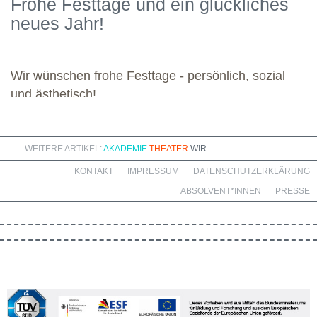
Frohe Festtage und ein glückliches
kommenden Module. Günther wünscht allen weiteren
neues Jahr!
Dozierenden viel Freude bei ihren Modulen sowie eine ebenso
bereichernde Zusammenarbeit mit dieser engagierten Gruppe.
Wir wünschen frohe Festtage - persönlich, sozial
und ästhetisch!
WEITERE ARTIKEL:
AKADEMIE
THEATER
WIR
KONTAKT
IMPRESSUM
DATENSCHUTZERKLÄRUNG
ABSOLVENT*INNEN
PRESSE