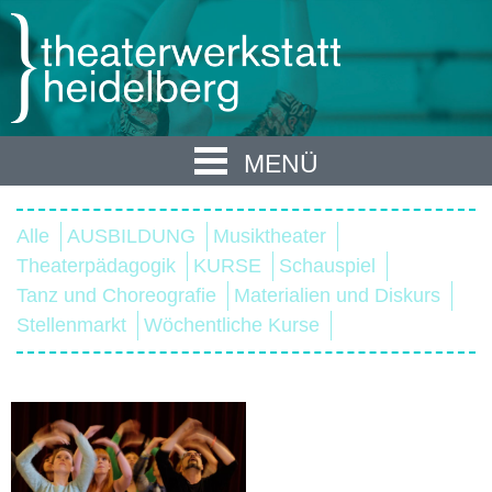
MENÜ
Alle
AUSBILDUNG
Musiktheater
Theaterpädagogik
KURSE
Schauspiel
Tanz und Choreografie
Materialien und Diskurs
Stellenmarkt
Wöchentliche Kurse