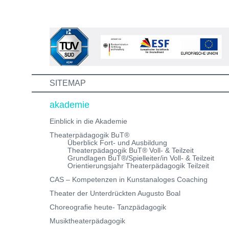
die Aus-/Weiterbildung machst. Bewirb dich jetzt auf ei
unserer Theaterpädagogischen Aus- und
Weiterbildungen und erhalte eine Einladung zum
Informations- und Aufnahmeworkshop. Bei Fragen,
schreibe uns einfach eine Mail an:
info@theaterwerkstatt-heidelberg.de Wir freuen uns au
dich!
SITEMAP
akademie
Einblick in die Akademie
Theaterpädagogik BuT®
Überblick Fort- und Ausbildung
Theaterpädagogik BuT® Voll- & Teilzeit
Grundlagen BuT®/Spielleiter/in Voll- & Teilzeit
Orientierungsjahr Theaterpädagogik Teilzeit
CAS – Kompetenzen in Kunstanaloges Coaching
Theater der Unterdrückten Augusto Boal
Choreografie heute- Tanzpädagogik
Musiktheaterpädagogik