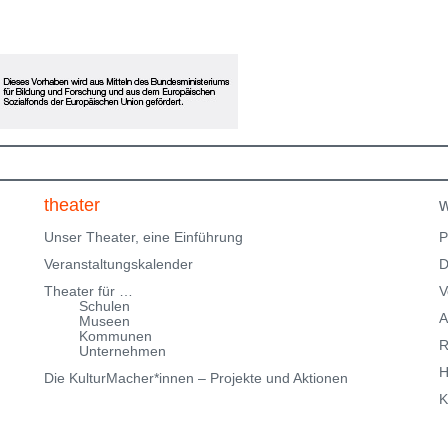
ne
Einladung zum Erinnern, Mitfühlen und Fragenstellen:
Was gibt dir Halt? Bitte beachte, dass wir nur über
eingeschränkte Parkmöglichkeiten in der
Klingenteichstraße verfügen. Hinweise über
Parkmöglichkeiten findest Du hier:
f
Parkmöglichkeiten_TWHD
Leider ist der Theatersaal im
1. Stock nicht barrierefrei über eine Treppe erreichbar!
Kartenreservierung siehe weiter oben!
theater
w
Unser Theater, eine Einführung
P
Veranstaltungskalender
D
Theater für …
V
Schulen
A
Museen
Kommunen
R
Unternehmen
H
Die KulturMacher*innen – Projekte und Aktionen
K