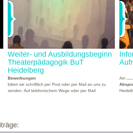
Weiter- und Ausbildungsbeginn
Inf
Theaterpädagogik BuT
Auf
Heidelberg
Bewerbungen
Am
.....
bitten wir schriftlich per Post oder per Mail an uns zu
Abspr
senden. Auf telefonischem Wege oder per Mail
Heidel
beantworten wir gern Ihre Fragen. Den Termin für einen
statt, 
der nächsten Kennlern- und Aufnahmeworkshops finden
Theate
Sie
hier...
beworb
es
Beginn der Weiter- und Ausbildungen "Theaterpädagogik
Atmosp
n
BuT" am (Strg+Klick):
einen e
WO?
TH
träge:
theate
Vollzeit: Weitere Info hier...
ab 12.10.2026