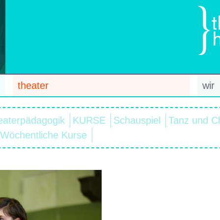
theater
wir
eaterpädagogik
KURSE
Schauspiel
Tanz und C
Wöchentliche Kurse