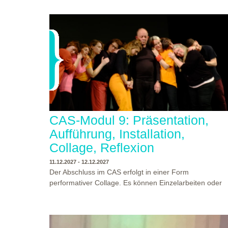
Begegnungen und Gespräche an der performativen
CAS-Modul 9: Präsentation,
Aufführung, Installation,
Collage, Reflexion
Collage.
Prof. Dr.
11.12.2027 - 12.12.2027
Günther Wüsten, Psychologischer Psychotherapeut,
Der Abschluss im CAS erfolgt in einer Form
Theatermensch, klinischer Hypnotherapeut Mitglied der
performativer Collage. Es können Einzelarbeiten oder
Deutschen Gesellschaft für Hypnotherapie (DGH).
Gruppenarbeiten der Studierenden gezeigt werden.
Supervisor in der Psychosozialen Praxis und Psychiatri
Studierende und Zuschauende sind eingeladen
Dozent in der Psychotherapieausbildung PSP Basel un
Ergebnisse Prozesse und Formate aus dem
Ausbilder für Supervision. Besuch der
Ausbildungsprogramm zu erleben. Die Studierenden d