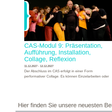
CAS-Modul 9: Präsentation,
Aufführung, Installation,
Collage, Reflexion
11.12.2027 - 12.12.2027
Der Abschluss im CAS erfolgt in einer Form
performativer Collage. Es können Einzelarbeiten oder
Gruppenarbeiten der Studierenden gezeigt werden.
Studierende und Zuschauende sind eingeladen
Ergebnisse Prozesse und Formate aus dem
Ausbildungsprogramm zu erleben. Die Studierenden d
Programms gestalten mit Ihrer Form Raum und Zeit vo
WO?
THEATERWERKSTATT HEIDELBERG
Hier finden Sie unsere neuesten Bei
Objekt oder Präsentation. Wir freuen uns über
WANN?
11.12.2027 - 12.12.2027, 10:00 - 17:00 UHR