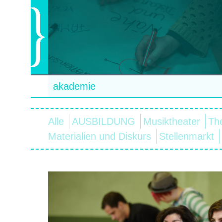
akademie
Alle
AUSBILDUNG
Musiktheater
Th
Materialien und Diskurs
Stellenmarkt