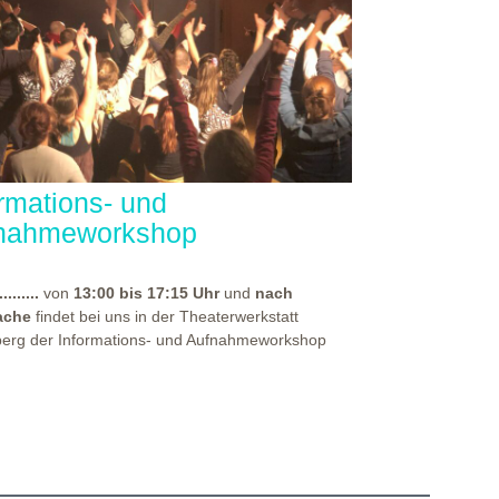
ormations- und
nahmeworkshop
.........
von
13:00 bis 17:15 Uhr
und
nach
ache
findet bei uns in der Theaterwerkstatt
berg der Informations- und Aufnahmeworkshop
für alle, die sich auf eine unserer
rpädagogischen Aus- und Weiterbildungen
en haben. Bei diesem Workshop, spürst du die
häre unseres Hauses und erhältst vor allem
rsten Einblick in die Theaterpädagogik! Durch
EATERWERKSTATT HEIDELBERG
rpädagogische Übungen und Methoden