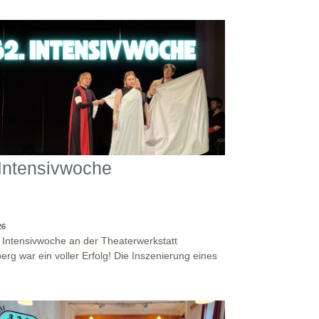
t du ein Gefühl dafür, wie der Unterricht bei uns
et ist. Außerdem lernst du andere Bewerber:innen
, mit denen du in Zukunft vielleicht gemeinsam
-/Weiterbildung machst. Bewirb dich jetzt auf eine
r Theaterpädagogischen Aus- und
bildungen und erhalte eine Einladung zum
ations- und Aufnahmeworkshop. Bei Fragen,
e uns einfach eine Mail an:
eaterwerkstatt-heidelberg.de Wir freuen uns auf
 Intensivwoche
26
. Intensivwoche an der Theaterwerkstatt
erg war ein voller Erfolg! Die Inszenierung eines
stückes, angelehnt an das Jugendstück "DNA"
 antike Klassiker "Antigone" von Sophokles füllten
Woche. Es fand eine intensive
andersetzung mit den Inhalten und Themen