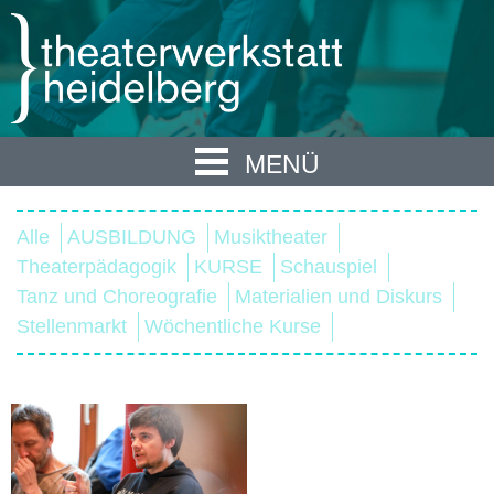
MENÜ
Alle
AUSBILDUNG
Musiktheater
Theaterpädagogik
KURSE
Schauspiel
Tanz und Choreografie
Materialien und Diskurs
Stellenmarkt
Wöchentliche Kurse