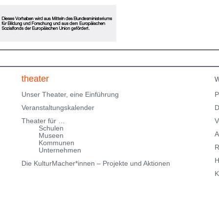
eingeschränkte Parkmöglichkeiten in der
Klingenteichstraße verfügen. Hinweise über
Parkmöglichkeiten findest Du hier:
f
Parkmöglichkeiten_TWHD
Leider ist der Theatersaal im
1. Stock nicht barrierefrei über eine Treppe erreichbar!
Kartenreservierung siehe weiter oben!
theater
w
Unser Theater, eine Einführung
P
Veranstaltungskalender
D
Theater für …
V
Schulen
A
Museen
Kommunen
R
Unternehmen
H
Die KulturMacher*innen – Projekte und Aktionen
K