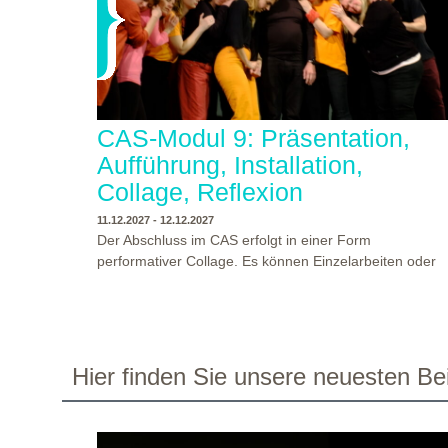
CAS-Modul 9: Präsentation,
Aufführung, Installation,
Collage, Reflexion
11.12.2027 - 12.12.2027
Der Abschluss im CAS erfolgt in einer Form
performativer Collage. Es können Einzelarbeiten oder
Gruppenarbeiten der Studierenden gezeigt werden.
Studierende und Zuschauende sind eingeladen
Ergebnisse Prozesse und Formate aus dem
Ausbildungsprogramm zu erleben. Die Studierenden d
Programms gestalten mit Ihrer Form Raum und Zeit vo
WO?
THEATERWERKSTATT HEIDELBERG
Hier finden Sie unsere neuesten Bei
Objekt oder Präsentation. Wir freuen uns über
WANN?
11.12.2027 - 12.12.2027, 10:00 - 17:00 UHR
Begegnungen und Gespräche an der performativen