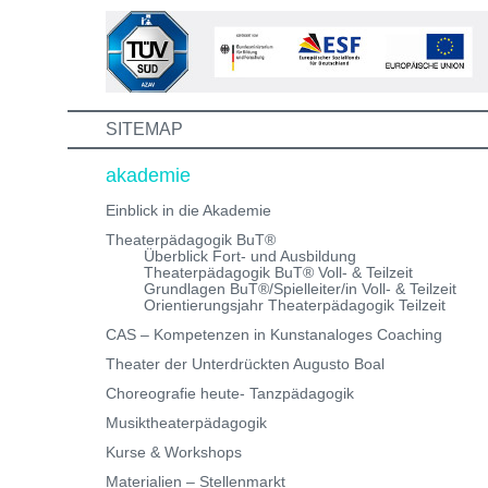
Weiterbildungen und erhalte eine Einladung zum
Informations- und Aufnahmeworkshop. Bei Fragen,
schreibe uns einfach eine Mail an:
info@theaterwerkstatt-heidelberg.de Wir freuen uns au
dich!
SITEMAP
akademie
Einblick in die Akademie
Theaterpädagogik BuT®
Überblick Fort- und Ausbildung
Theaterpädagogik BuT® Voll- & Teilzeit
Grundlagen BuT®/Spielleiter/in Voll- & Teilzeit
Orientierungsjahr Theaterpädagogik Teilzeit
CAS – Kompetenzen in Kunstanaloges Coaching
Theater der Unterdrückten Augusto Boal
Choreografie heute- Tanzpädagogik
Musiktheaterpädagogik
Kurse & Workshops
Materialien – Stellenmarkt