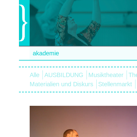
akademie
Alle
AUSBILDUNG
Musiktheater
Th
Materialien und Diskurs
Stellenmarkt