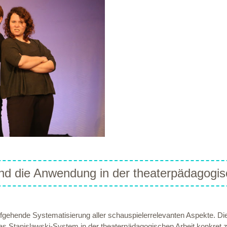
d die Anwendung in der theaterpädagogis
fgehende Systematisierung aller schauspielerrelevanten Aspekte. Die
s Stanislawski-System in der theaterpädagogischen Arbeit konkret zu