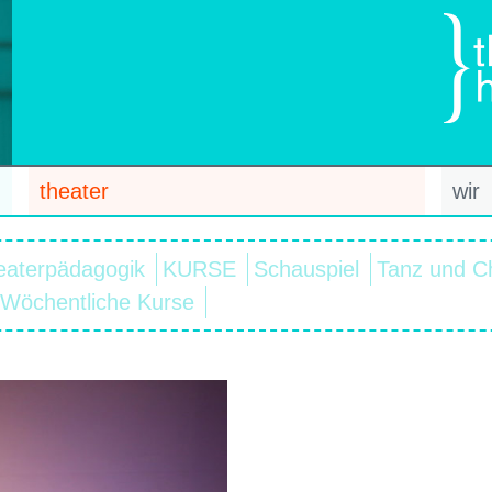
theater
wir
eaterpädagogik
KURSE
Schauspiel
Tanz und C
Wöchentliche Kurse