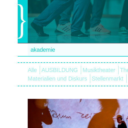
akademie
Alle
AUSBILDUNG
Musiktheater
Th
Materialien und Diskurs
Stellenmarkt