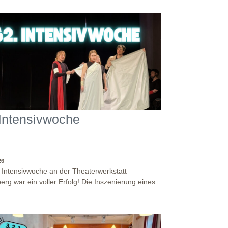
t du ein Gefühl dafür, wie der Unterricht bei uns
et ist. Außerdem lernst du andere Bewerber:innen
, mit denen du in Zukunft vielleicht gemeinsam
-/Weiterbildung machst. Bewirb dich jetzt auf eine
r Theaterpädagogischen Aus- und
bildungen und erhalte eine Einladung zum
ations- und Aufnahmeworkshop. Bei Fragen,
e uns einfach eine Mail an:
eaterwerkstatt-heidelberg.de Wir freuen uns auf
 Intensivwoche
26
. Intensivwoche an der Theaterwerkstatt
erg war ein voller Erfolg! Die Inszenierung eines
stückes, angelehnt an das Jugendstück "DNA"
 antike Klassiker "Antigone" von Sophokles füllten
Woche. Es fand eine intensive
andersetzung mit den Inhalten und Themen