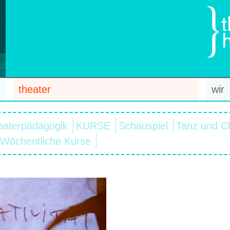
theater
wir
eaterpädagogik
KURSE
Schauspiel
Tanz und C
Wöchentliche Kurse