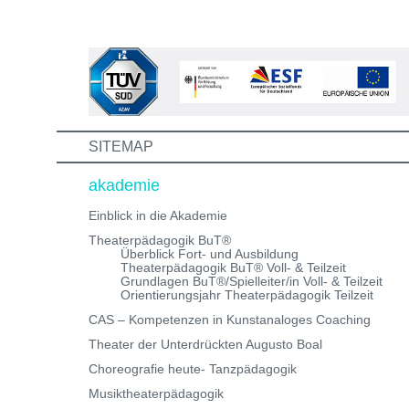
die Aus-/Weiterbildung machst. Bewirb dich jetzt auf ei
unserer Theaterpädagogischen Aus- und
Weiterbildungen und erhalte eine Einladung zum
Informations- und Aufnahmeworkshop. Bei Fragen,
schreibe uns einfach eine Mail an:
info@theaterwerkstatt-heidelberg.de Wir freuen uns au
dich!
SITEMAP
akademie
Einblick in die Akademie
Theaterpädagogik BuT®
Überblick Fort- und Ausbildung
Theaterpädagogik BuT® Voll- & Teilzeit
Grundlagen BuT®/Spielleiter/in Voll- & Teilzeit
Orientierungsjahr Theaterpädagogik Teilzeit
CAS – Kompetenzen in Kunstanaloges Coaching
Theater der Unterdrückten Augusto Boal
Choreografie heute- Tanzpädagogik
Musiktheaterpädagogik