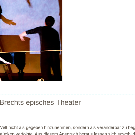
Brechts episches Theater
elt nicht als gegeben hinzunehmen, sondern als veränderbar zu begrei
tücken verfolgte. Aus diesem Anspruch heraus lassen sich sowohl di