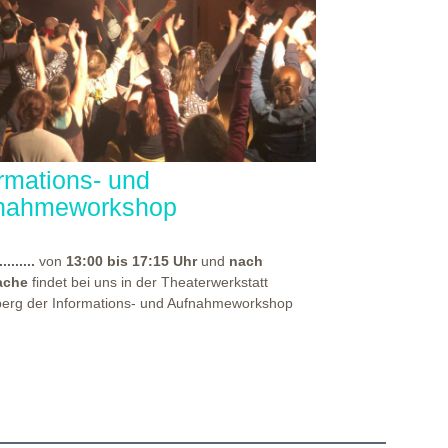
ormations- und
nahmeworkshop
.........
von
13:00 bis 17:15 Uhr
und
nach
ache
findet bei uns in der Theaterwerkstatt
berg der Informations- und Aufnahmeworkshop
für alle, die sich auf eine unserer
rpädagogischen Aus- und Weiterbildungen
en haben. Bei diesem Workshop, spürst du die
häre unseres Hauses und erhältst vor allem
rsten Einblick in die Theaterpädagogik! Durch
EATERWERKSTATT HEIDELBERG
rpädagogische Übungen und Methoden