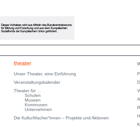
ne
Einladung zum Erinnern, Mitfühlen und Fragenstellen:
Was gibt dir Halt? Bitte beachte, dass wir nur über
eingeschränkte Parkmöglichkeiten in der
Klingenteichstraße verfügen. Hinweise über
Parkmöglichkeiten findest Du hier:
f
Parkmöglichkeiten_TWHD
Leider ist der Theatersaal im
1. Stock nicht barrierefrei über eine Treppe erreichbar!
Kartenreservierung siehe weiter oben!
theater
w
Unser Theater, eine Einführung
P
Veranstaltungskalender
D
Theater für …
V
Schulen
A
Museen
Kommunen
R
Unternehmen
H
Die KulturMacher*innen – Projekte und Aktionen
K