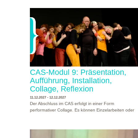
Begegnungen und Gespräche an der performativen
CAS-Modul 9: Präsentation,
Aufführung, Installation,
Collage, Reflexion
Collage.
Prof. Dr.
11.12.2027 - 12.12.2027
Günther Wüsten, Psychologischer Psychotherapeut,
Der Abschluss im CAS erfolgt in einer Form
Theatermensch, klinischer Hypnotherapeut Mitglied der
performativer Collage. Es können Einzelarbeiten oder
Deutschen Gesellschaft für Hypnotherapie (DGH).
Gruppenarbeiten der Studierenden gezeigt werden.
Supervisor in der Psychosozialen Praxis und Psychiatri
Studierende und Zuschauende sind eingeladen
Dozent in der Psychotherapieausbildung PSP Basel un
Ergebnisse Prozesse und Formate aus dem
Ausbilder für Supervision. Besuch der
Ausbildungsprogramm zu erleben. Die Studierenden d