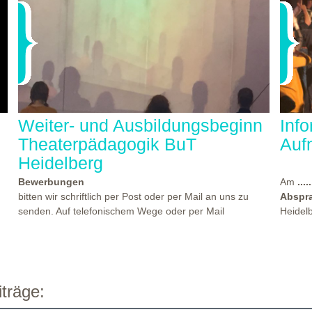
Weiter- und Ausbildungsbeginn
Inf
Theaterpädagogik BuT
Auf
Heidelberg
Bewerbungen
Am
.....
bitten wir schriftlich per Post oder per Mail an uns zu
Abspr
senden. Auf telefonischem Wege oder per Mail
Heidel
beantworten wir gern Ihre Fragen. Den Termin für einen
statt, 
der nächsten Kennlern- und Aufnahmeworkshops finden
Theate
Sie
hier...
beworb
es
Beginn der Weiter- und Ausbildungen "Theaterpädagogik
Atmosp
n
BuT" am (Strg+Klick):
einen e
WO?
TH
träge:
theate
Vollzeit: Weitere Info hier...
ab 12.10.2026