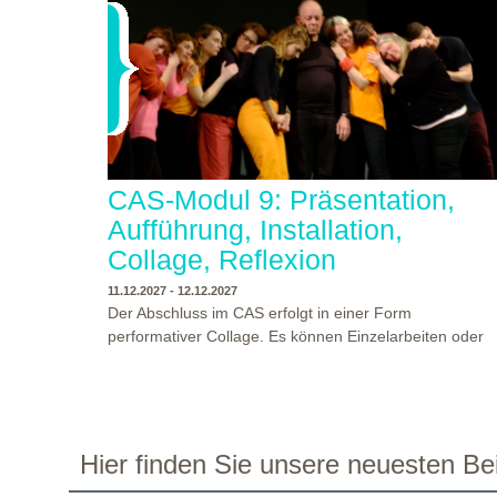
CAS-Modul 9: Präsentation,
Aufführung, Installation,
Collage, Reflexion
11.12.2027 - 12.12.2027
Der Abschluss im CAS erfolgt in einer Form
performativer Collage. Es können Einzelarbeiten oder
Gruppenarbeiten der Studierenden gezeigt werden.
Studierende und Zuschauende sind eingeladen
Ergebnisse Prozesse und Formate aus dem
Ausbildungsprogramm zu erleben. Die Studierenden d
Programms gestalten mit Ihrer Form Raum und Zeit vo
WO?
THEATERWERKSTATT HEIDELBERG
Hier finden Sie unsere neuesten Bei
Objekt oder Präsentation. Wir freuen uns über
WANN?
11.12.2027 - 12.12.2027, 10:00 - 17:00 UHR