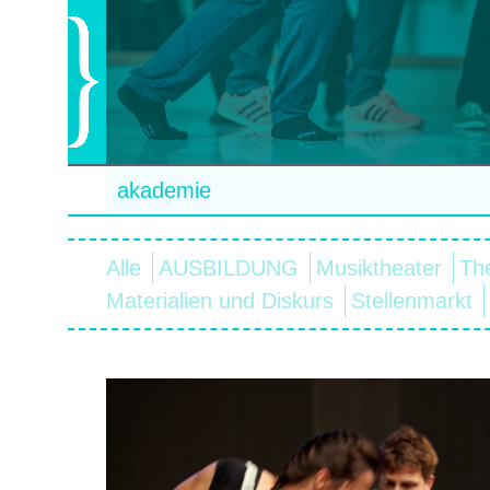
akademie
Alle
AUSBILDUNG
Musiktheater
Th
Materialien und Diskurs
Stellenmarkt