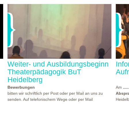
Weiter- und Ausbildungsbeginn
Inf
Theaterpädagogik BuT
Auf
Heidelberg
Bewerbungen
Am
.....
bitten wir schriftlich per Post oder per Mail an uns zu
Abspr
senden. Auf telefonischem Wege oder per Mail
Heidel
beantworten wir gern Ihre Fragen. Den Termin für einen
statt, 
der nächsten Kennlern- und Aufnahmeworkshops finden
Theate
Sie
hier...
beworb
es
Beginn der Weiter- und Ausbildungen "Theaterpädagogik
Atmosp