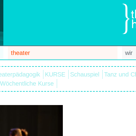
theater
wir
eaterpädagogik
KURSE
Schauspiel
Tanz und C
Wöchentliche Kurse