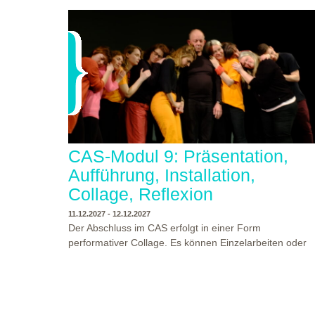
CAS-Modul 9: Präsentation,
Aufführung, Installation,
Collage, Reflexion
11.12.2027 - 12.12.2027
Der Abschluss im CAS erfolgt in einer Form
performativer Collage. Es können Einzelarbeiten oder
Gruppenarbeiten der Studierenden gezeigt werden.
Studierende und Zuschauende sind eingeladen
Ergebnisse Prozesse und Formate aus dem
Ausbildungsprogramm zu erleben. Die Studierenden d