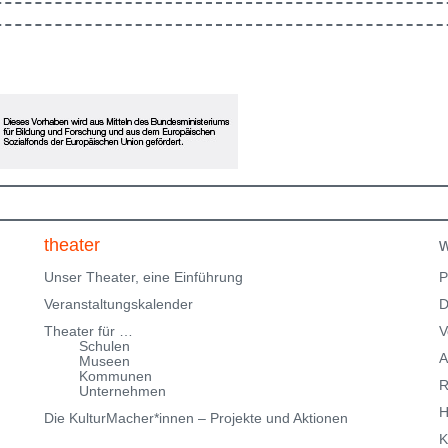
en
in Ausbildung und freuen uns, im Rahmen des
Klingenteichfestival unsere Werkschau zu zeigen. Eine
ne
Einladung zum Erinnern, Mitfühlen und Fragenstellen:
Was gibt dir Halt? Bitte beachte, dass wir nur über
eingeschränkte Parkmöglichkeiten in der
Klingenteichstraße verfügen. Hinweise über
Parkmöglichkeiten findest Du hier:
f
Parkmöglichkeiten_TWHD
Leider ist der Theatersaal im
1. Stock nicht barrierefrei über eine Treppe erreichbar!
Kartenreservierung siehe weiter oben!
theater
w
Unser Theater, eine Einführung
P
Veranstaltungskalender
D
Theater für …
V
Schulen
A
Museen
Kommunen
R
Unternehmen
H
Die KulturMacher*innen – Projekte und Aktionen
K