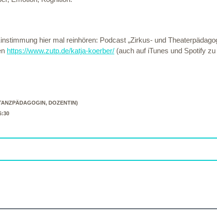
Einstimmung hier mal reinhören: Podcast „Zirkus- und Theaterpädagog
ten
https://www.zutp.de/katja-koerber/
(auch auf iTunes und Spotify zu 
TANZPÄDAGOGIN, DOZENTIN)
6:30