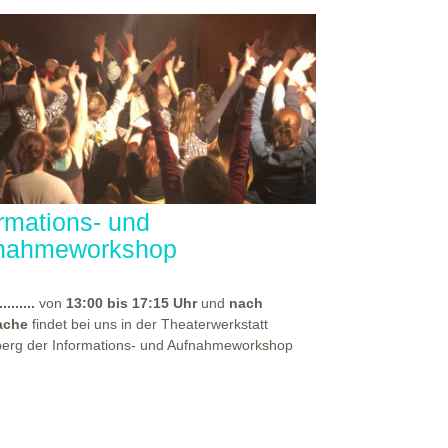
ormations- und
nahmeworkshop
.........
von
13:00 bis 17:15 Uhr
und
nach
ache
findet bei uns in der Theaterwerkstatt
berg der Informations- und Aufnahmeworkshop
für alle, die sich auf eine unserer
rpädagogischen Aus- und Weiterbildungen
en haben. Bei diesem Workshop, spürst du die
häre unseres Hauses und erhältst vor allem