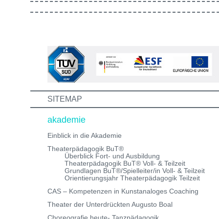
gestaltet ist. Außerdem lernst du andere Bewerber:inn
kennen, mit denen du in Zukunft vielleicht gemeinsam
die Aus-/Weiterbildung machst. Bewirb dich jetzt auf ei
unserer Theaterpädagogischen Aus- und
Weiterbildungen und erhalte eine Einladung zum
Informations- und Aufnahmeworkshop. Bei Fragen,
schreibe uns einfach eine Mail an:
info@theaterwerkstatt-heidelberg.de Wir freuen uns au
dich!
SITEMAP
akademie
Einblick in die Akademie
Theaterpädagogik BuT®
Überblick Fort- und Ausbildung
Theaterpädagogik BuT® Voll- & Teilzeit
Grundlagen BuT®/Spielleiter/in Voll- & Teilzeit
Orientierungsjahr Theaterpädagogik Teilzeit
CAS – Kompetenzen in Kunstanaloges Coaching
Theater der Unterdrückten Augusto Boal
Choreografie heute- Tanzpädagogik