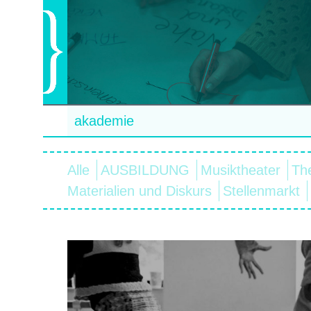
akademie
Alle
AUSBILDUNG
Musiktheater
Th
Materialien und Diskurs
Stellenmarkt