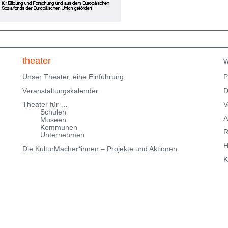
Parkmöglichkeiten findest Du hier:
f
Parkmöglichkeiten_TWHD
Leider ist der Theatersaal im
1. Stock nicht barrierefrei über eine Treppe erreichbar!
Kartenreservierung siehe weiter oben!
theater
w
Unser Theater, eine Einführung
P
Veranstaltungskalender
D
Theater für …
V
Schulen
A
Museen
Kommunen
R
Unternehmen
H
Die KulturMacher*innen – Projekte und Aktionen
K