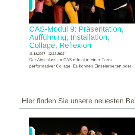
CAS-Modul 9: Präsentation,
Aufführung, Installation,
Collage, Reflexion
11.12.2027 - 12.12.2027
Der Abschluss im CAS erfolgt in einer Form
performativer Collage. Es können Einzelarbeiten oder
Gruppenarbeiten der Studierenden gezeigt werden.
Studierende und Zuschauende sind eingeladen
Ergebnisse Prozesse und Formate aus dem
Ausbildungsprogramm zu erleben. Die Studierenden d
Programms gestalten mit Ihrer Form Raum und Zeit vo
WO?
THEATERWERKSTATT HEIDELBERG
Hier finden Sie unsere neuesten Bei
Objekt oder Präsentation. Wir freuen uns über
WANN?
11.12.2027 - 12.12.2027, 10:00 - 17:00 UHR
Begegnungen und Gespräche an der performativen