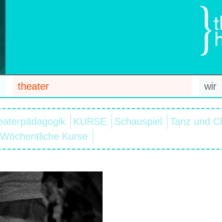
theater
wir
eaterpädagogik
KURSE
Schauspiel
Tanz und C
Wöchentliche Kurse