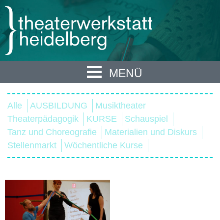
MENÜ
Alle
AUSBILDUNG
Musiktheater
Theaterpädagogik
KURSE
Schauspiel
Tanz und Choreografie
Materialien und Diskurs
Stellenmarkt
Wöchentliche Kurse