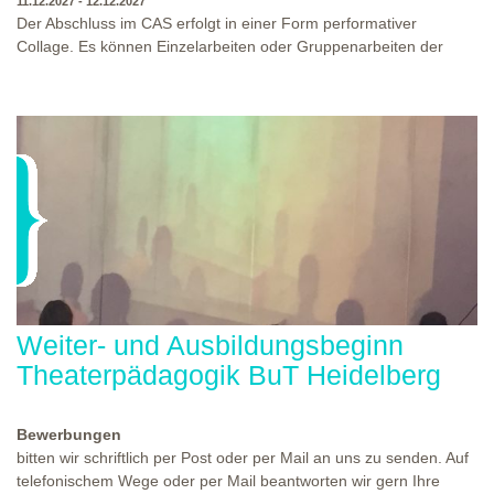
11.12.2027 - 12.12.2027
Der Abschluss im CAS erfolgt in einer Form performativer
Collage. Es können Einzelarbeiten oder Gruppenarbeiten der
Studierenden gezeigt werden. Studierende und Zuschauende
sind eingeladen Ergebnisse Prozesse und Formate aus dem
Ausbildungsprogramm zu erleben. Die Studierenden des
Programms gestalten mit Ihrer Form Raum und Zeit von Objekt
oder Präsentation. Wir freuen uns über Begegnungen und
WO?
THEATERWERKSTATT HEIDELBERG
Gespräche an der performativen Collage.
WANN?
11.12.2027 - 12.12.2027, 10:00 - 17:00 UHR
Weiter- und Ausbildungsbeginn
Theaterpädagogik BuT Heidelberg
Bewerbungen
bitten wir schriftlich per Post oder per Mail an uns zu senden. Auf
telefonischem Wege oder per Mail beantworten wir gern Ihre