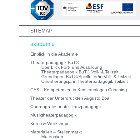
Informations- und Aufnahmeworkshop. Bei Fragen,
schreibe uns einfach eine Mail an:
info@theaterwerkstatt-heidelberg.de Wir freuen uns au
dich!
SITEMAP
akademie
Einblick in die Akademie
Theaterpädagogik BuT®
Überblick Fort- und Ausbildung
Theaterpädagogik BuT® Voll- & Teilzeit
Grundlagen BuT®/Spielleiter/in Voll- & Teilzeit
Orientierungsjahr Theaterpädagogik Teilzeit
CAS – Kompetenzen in Kunstanaloges Coaching
Theater der Unterdrückten Augusto Boal
Choreografie heute- Tanzpädagogik
Musiktheaterpädagogik
Kurse & Workshops
Materialien – Stellenmarkt
Materialien