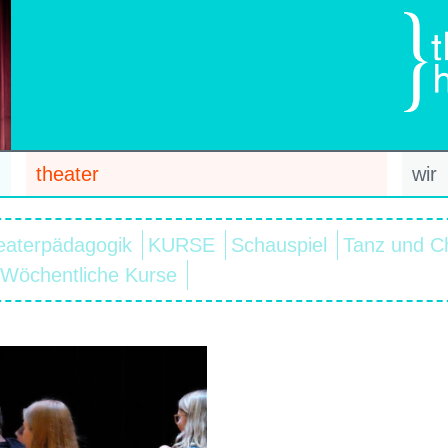
theater
wir
eaterpädagogik
KURSE
Schauspiel
Tanz und C
Wöchentliche Kurse