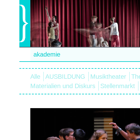
akademie
Alle
AUSBILDUNG
Musiktheater
Th
Materialien und Diskurs
Stellenmarkt