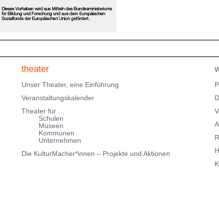
Klingenteichstraße verfügen. Hinweise über
Parkmöglichkeiten findest Du hier:
f
Parkmöglichkeiten_TWHD
Leider ist der Theatersaal im
1. Stock nicht barrierefrei über eine Treppe erreichbar!
Kartenreservierung siehe weiter oben!
theater
w
Unser Theater, eine Einführung
P
Veranstaltungskalender
D
Theater für …
V
Schulen
A
Museen
Kommunen
R
Unternehmen
H
Die KulturMacher*innen – Projekte und Aktionen
K