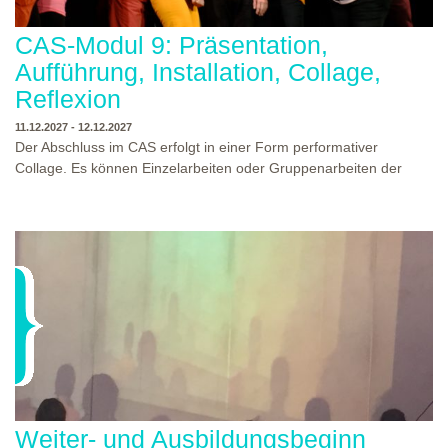
CAS-Modul 9: Präsentation,
Aufführung, Installation, Collage,
Reflexion
11.12.2027 - 12.12.2027
Der Abschluss im CAS erfolgt in einer Form performativer
Collage. Es können Einzelarbeiten oder Gruppenarbeiten der
Studierenden gezeigt werden. Studierende und Zuschauende
sind eingeladen Ergebnisse Prozesse und Formate aus dem
Ausbildungsprogramm zu erleben. Die Studierenden des
Programms gestalten mit Ihrer Form Raum und Zeit von Objekt
oder Präsentation. Wir freuen uns über Begegnungen und
WO?
THEATERWERKSTATT HEIDELBERG
Gespräche an der performativen Collage.
WANN?
11.12.2027 - 12.12.2027, 10:00 - 17:00 UHR
Weiter- und Ausbildungsbeginn