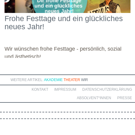
Engagement widmete sich die Gruppe diesen vielseitigen
Schwerpunkten und legte damit einen starken Grundstein für die
Frohe Festtage und ein glückliches
kommenden Module. Günther wünscht allen weiteren
neues Jahr!
Dozierenden viel Freude bei ihren Modulen sowie eine ebenso
bereichernde Zusammenarbeit mit dieser engagierten Gruppe.
Wir wünschen frohe Festtage - persönlich, sozial
und ästhetisch!
WEITERE ARTIKEL:
AKADEMIE
THEATER
WIR
KONTAKT
IMPRESSUM
DATENSCHUTZERKLÄRUNG
ABSOLVENT*INNEN
PRESSE