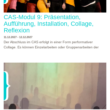
CAS-Modul 9: Präsentation,
Aufführung, Installation, Collage,
Reflexion
11.12.2027 - 12.12.2027
Der Abschluss im CAS erfolgt in einer Form performativer
Collage. Es können Einzelarbeiten oder Gruppenarbeiten der
Studierenden gezeigt werden. Studierende und Zuschauende
sind eingeladen Ergebnisse Prozesse und Formate aus dem
Ausbildungsprogramm zu erleben. Die Studierenden des
Programms gestalten mit Ihrer Form Raum und Zeit von Objekt
oder Präsentation. Wir freuen uns über Begegnungen und
WO?
THEATERWERKSTATT HEIDELBERG
Gespräche an der performativen Collage.
WANN?
11.12.2027 - 12.12.2027, 10:00 - 17:00 UHR