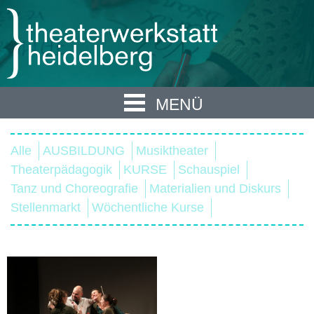
MENÜ
Alle
AUSBILDUNG
Musiktheater
Theaterpädagogik
KURSE
Schauspiel
Tanz und Choreografie
Materialien und Diskurs
Stellenmarkt
Wöchentliche Kurse