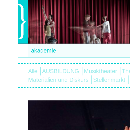
akademie
Alle
AUSBILDUNG
Musiktheater
Th
Materialien und Diskurs
Stellenmarkt