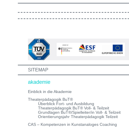
Dozent*innen sagen hier...
theaterpädagogische Übungen und Methoden
bekommst du ein Gefühl dafür, wie der Unterricht bei u
gestaltet ist. Außerdem lernst du andere Bewerber:inn
kennen, mit denen du in Zukunft vielleicht gemeinsam
die Aus-/Weiterbildung machst. Bewirb dich jetzt auf ei
unserer Theaterpädagogischen Aus- und
Weiterbildungen und erhalte eine Einladung zum
Informations- und Aufnahmeworkshop. Bei Fragen,
schreibe uns einfach eine Mail an:
info@theaterwerkstatt-heidelberg.de Wir freuen uns au
dich!
SITEMAP
akademie
Einblick in die Akademie
Theaterpädagogik BuT®
Überblick Fort- und Ausbildung
Theaterpädagogik BuT® Voll- & Teilzeit
Grundlagen BuT®/Spielleiter/in Voll- & Teilzeit
Orientierungsjahr Theaterpädagogik Teilzeit
CAS – Kompetenzen in Kunstanaloges Coaching