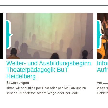
Weiter- und Ausbildungsbeginn
Inf
Theaterpädagogik BuT
Auf
Heidelberg
Bewerbungen
Am
.....
bitten wir schriftlich per Post oder per Mail an uns zu
Abspr
senden. Auf telefonischem Wege oder per Mail
Heidel
beantworten wir gern Ihre Fragen. Den Termin für einen
statt, 
der nächsten Kennlern- und Aufnahmeworkshops finden
Theate