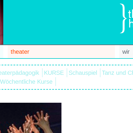
theater
wir
eaterpädagogik
KURSE
Schauspiel
Tanz und C
Wöchentliche Kurse