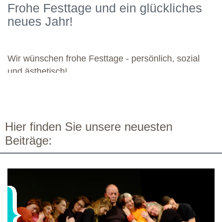
Frohe Festtage und ein glückliches
kommenden Module. Günther wünscht allen weiteren
neues Jahr!
Dozierenden viel Freude bei ihren Modulen sowie eine ebenso
bereichernde Zusammenarbeit mit dieser engagierten Gruppe.
Wir wünschen frohe Festtage - persönlich, sozial
und ästhetisch!
Hier finden Sie unsere neuesten
Beiträge: