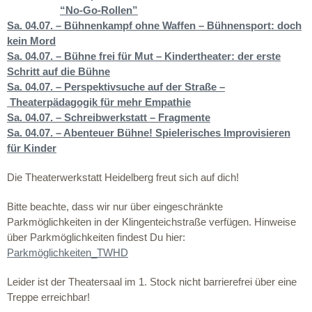
“No-Go-Rollen”
Sa. 04.07. –
Bühnenkampf ohne Waffen – Bühnensport: doch
kein Mord
Sa. 04.07. – Bühne frei für Mut – Kindertheater: der erste
Schritt auf die Bühne
Sa. 04.07. –
Perspektivsuche auf der Straße –
Theaterpädagogik für mehr Empathie
Sa. 04.07. – Schreibwerkstatt – Fragmente
Sa. 04.07. – Abenteuer Bühne!
Spielerisches Improvisieren
für Kinder
Die Theaterwerkstatt Heidelberg freut sich auf dich!
Bitte beachte, dass wir nur über eingeschränkte
Parkmöglichkeiten in der Klingenteichstraße verfügen. Hinweise
über Parkmöglichkeiten findest Du hier:
Parkmöglichkeiten_TWHD
Leider ist der Theatersaal im 1. Stock nicht barrierefrei über eine
Treppe erreichbar!