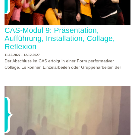
CAS-Modul 9: Präsentation,
Aufführung, Installation, Collage,
Reflexion
11.12.2027 - 12.12.2027
Der Abschluss im CAS erfolgt in einer Form performativer
Collage. Es können Einzelarbeiten oder Gruppenarbeiten der
Studierenden gezeigt werden. Studierende und Zuschauende
sind eingeladen Ergebnisse Prozesse und Formate aus dem
Ausbildungsprogramm zu erleben. Die Studierenden des
Programms gestalten mit Ihrer Form Raum und Zeit von Objekt
oder Präsentation. Wir freuen uns über Begegnungen und
WO?
THEATERWERKSTATT HEIDELBERG
Gespräche an der performativen Collage.
WANN?
11.12.2027 - 12.12.2027, 10:00 - 17:00 UHR