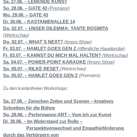
Sa. 27.06. – LEBENDE KUNST
So. 28.06. – GATE 43
(Premiere)
Mo. 29.06. – GATE 43
Di. 30.06. – KASTANIENALLEE 14
Do. 02.07. – UNSER DILEMMA: TANTE ROSWITA
(Werkschau)
Do. 02.07. – WHAT´S NEXT?
(Impro-Show)
Fr. 03.07. – HAMLET GOES GEN Z
(öffentliche Hauptprobe)
Fr. 03.07. – KANNST DU MICH MAL HALTEN?
(Werkschau)
Sa. 04.07. – POWER-POINT KARAOKE
(Impro-Show)
So. 05.07. – RILKE RESET
(Werkschau)
So. 05.07. – HAMLET GOES GEN Z
(Premiere)
Zu den kostenfreien Workshops:
Sa. 27.06. – Zwischen Zeilen und Szenen – kreatives
Schreiben für die Bühne
So. 28.06. – Performance-ART – Vom Ich zur Kunst
Di. 30.06. – Im Widerstand zur Rolle –
Perspektivenwechsel und Empathieförderung
durch das Verkörpern von