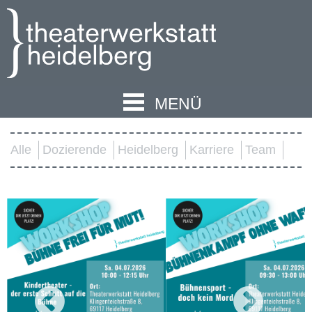
MENÜ
Alle
Dozierende
Heidelberg
Karriere
Team
prev
next