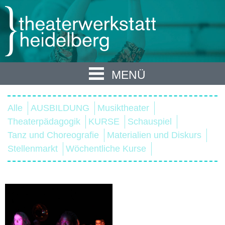
MENÜ
Alle
AUSBILDUNG
Musiktheater
Theaterpädagogik
KURSE
Schauspiel
Tanz und Choreografie
Materialien und Diskurs
Stellenmarkt
Wöchentliche Kurse