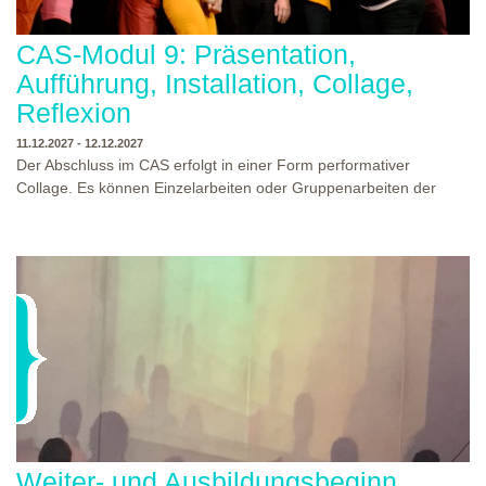
CAS-Modul 9: Präsentation,
Aufführung, Installation, Collage,
Reflexion
11.12.2027 - 12.12.2027
Der Abschluss im CAS erfolgt in einer Form performativer
Collage. Es können Einzelarbeiten oder Gruppenarbeiten der
Studierenden gezeigt werden. Studierende und Zuschauende
sind eingeladen Ergebnisse Prozesse und Formate aus dem
Ausbildungsprogramm zu erleben. Die Studierenden des
Programms gestalten mit Ihrer Form Raum und Zeit von Objekt
oder Präsentation. Wir freuen uns über Begegnungen und
WO?
THEATERWERKSTATT HEIDELBERG
Gespräche an der performativen Collage.
WANN?
11.12.2027 - 12.12.2027, 10:00 - 17:00 UHR
Weiter- und Ausbildungsbeginn