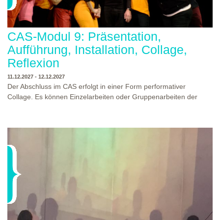
CAS-Modul 9: Präsentation,
Aufführung, Installation, Collage,
Reflexion
11.12.2027 - 12.12.2027
Der Abschluss im CAS erfolgt in einer Form performativer
Collage. Es können Einzelarbeiten oder Gruppenarbeiten der
Studierenden gezeigt werden. Studierende und Zuschauende
sind eingeladen Ergebnisse Prozesse und Formate aus dem
Ausbildungsprogramm zu erleben. Die Studierenden des
Programms gestalten mit Ihrer Form Raum und Zeit von Objekt
oder Präsentation. Wir freuen uns über Begegnungen und
WO?
THEATERWERKSTATT HEIDELBERG
Gespräche an der performativen Collage.
WANN?
11.12.2027 - 12.12.2027, 10:00 - 17:00 UHR