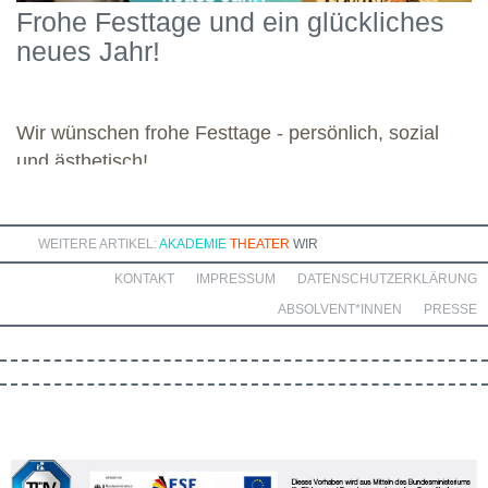
Schwerpunkten und legte damit einen starken Grundstein für die
Frohe Festtage und ein glückliches
kommenden Module. Günther wünscht allen weiteren
neues Jahr!
Dozierenden viel Freude bei ihren Modulen sowie eine ebenso
bereichernde Zusammenarbeit mit dieser engagierten Gruppe.
Wir wünschen frohe Festtage - persönlich, sozial
und ästhetisch!
WEITERE ARTIKEL:
AKADEMIE
THEATER
WIR
KONTAKT
IMPRESSUM
DATENSCHUTZERKLÄRUNG
ABSOLVENT*INNEN
PRESSE