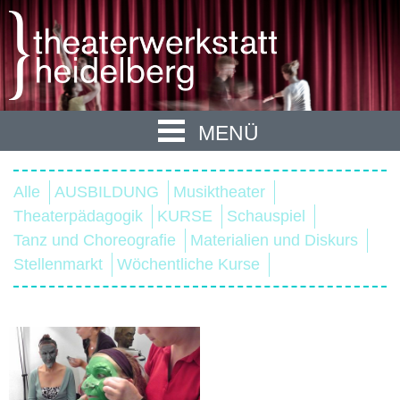
MENÜ
Alle
AUSBILDUNG
Musiktheater
Theaterpädagogik
KURSE
Schauspiel
Tanz und Choreografie
Materialien und Diskurs
Stellenmarkt
Wöchentliche Kurse