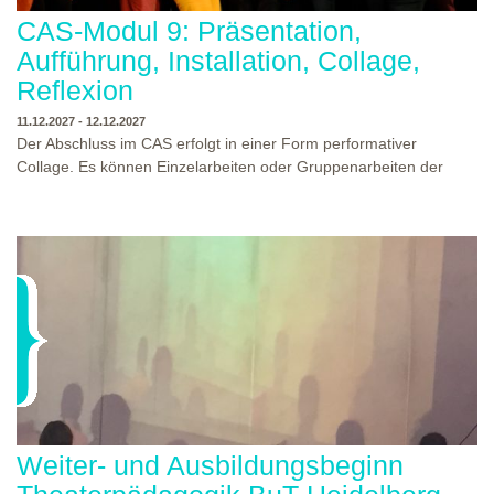
CAS-Modul 9: Präsentation,
Aufführung, Installation, Collage,
Reflexion
11.12.2027 - 12.12.2027
Der Abschluss im CAS erfolgt in einer Form performativer
Collage. Es können Einzelarbeiten oder Gruppenarbeiten der
Studierenden gezeigt werden. Studierende und Zuschauende
sind eingeladen Ergebnisse Prozesse und Formate aus dem
Ausbildungsprogramm zu erleben. Die Studierenden des
Programms gestalten mit Ihrer Form Raum und Zeit von Objekt
oder Präsentation. Wir freuen uns über Begegnungen und
WO?
THEATERWERKSTATT HEIDELBERG
Gespräche an der performativen Collage.
WANN?
11.12.2027 - 12.12.2027, 10:00 - 17:00 UHR
Weiter- und Ausbildungsbeginn