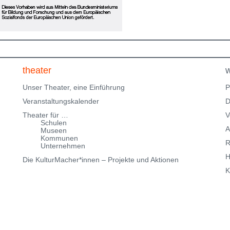
Klingenteichstraße verfügen. Hinweise über
Parkmöglichkeiten findest Du hier:
f
Parkmöglichkeiten_TWHD
Leider ist der Theatersaal im
1. Stock nicht barrierefrei über eine Treppe erreichbar!
Kartenreservierung siehe weiter oben!
theater
w
Unser Theater, eine Einführung
P
Veranstaltungskalender
D
Theater für …
V
Schulen
A
Museen
Kommunen
R
Unternehmen
H
Die KulturMacher*innen – Projekte und Aktionen
K