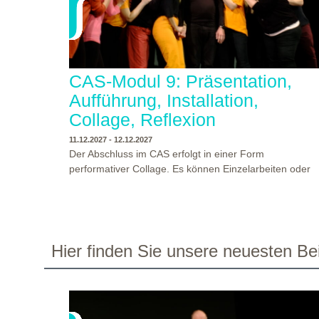
CAS-Modul 9: Präsentation,
Aufführung, Installation,
Collage, Reflexion
11.12.2027 - 12.12.2027
Der Abschluss im CAS erfolgt in einer Form
performativer Collage. Es können Einzelarbeiten oder
Gruppenarbeiten der Studierenden gezeigt werden.
Studierende und Zuschauende sind eingeladen
Ergebnisse Prozesse und Formate aus dem
Ausbildungsprogramm zu erleben. Die Studierenden d
Programms gestalten mit Ihrer Form Raum und Zeit vo
WO?
THEATERWERKSTATT HEIDELBERG
Hier finden Sie unsere neuesten Bei
Objekt oder Präsentation. Wir freuen uns über
WANN?
11.12.2027 - 12.12.2027, 10:00 - 17:00 UHR
Begegnungen und Gespräche an der performativen