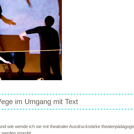
Wege im Umgang mit Text
 und wie wende ich sie mit theatraler Ausdruckstärke theaterpädagogi
 werden erprobt.