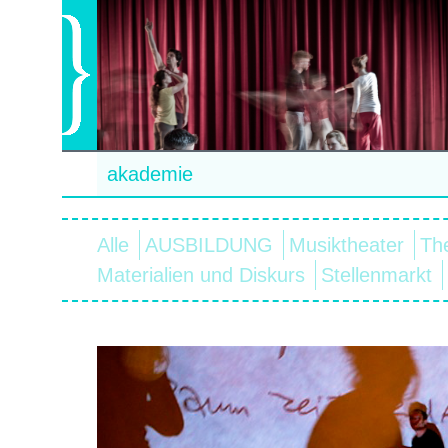
akademie
Alle
AUSBILDUNG
Musiktheater
Th
Materialien und Diskurs
Stellenmarkt