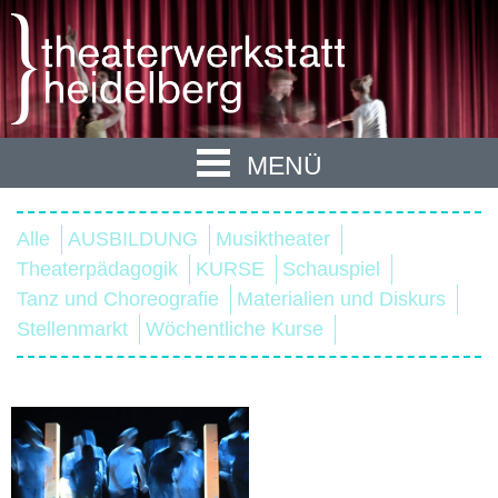
MENÜ
Alle
AUSBILDUNG
Musiktheater
Theaterpädagogik
KURSE
Schauspiel
Tanz und Choreografie
Materialien und Diskurs
Stellenmarkt
Wöchentliche Kurse