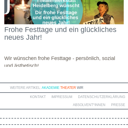
Konzepten über Bedürfnistheorien bis hin zu Themen wie
Regulation und Self-Compassion. Mit großer Motivation und
Engagement widmete sich die Gruppe diesen vielseitigen
Schwerpunkten und legte damit einen starken Grundstein für die
Frohe Festtage und ein glückliches
kommenden Module. Günther wünscht allen weiteren
neues Jahr!
Dozierenden viel Freude bei ihren Modulen sowie eine ebenso
bereichernde Zusammenarbeit mit dieser engagierten Gruppe.
Wir wünschen frohe Festtage - persönlich, sozial
und ästhetisch!
WEITERE ARTIKEL:
AKADEMIE
THEATER
WIR
KONTAKT
IMPRESSUM
DATENSCHUTZERKLÄRUNG
ABSOLVENT*INNEN
PRESSE