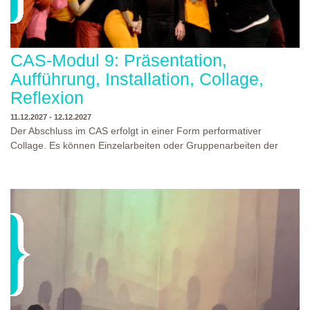
CAS-Modul 9: Präsentation,
Aufführung, Installation, Collage,
Reflexion
11.12.2027 - 12.12.2027
Der Abschluss im CAS erfolgt in einer Form performativer
Collage. Es können Einzelarbeiten oder Gruppenarbeiten der
Studierenden gezeigt werden. Studierende und Zuschauende
sind eingeladen Ergebnisse Prozesse und Formate aus dem
Ausbildungsprogramm zu erleben. Die Studierenden des
Programms gestalten mit Ihrer Form Raum und Zeit von Objekt
oder Präsentation. Wir freuen uns über Begegnungen und
WO?
THEATERWERKSTATT HEIDELBERG
Gespräche an der performativen Collage.
WANN?
11.12.2027 - 12.12.2027, 10:00 - 17:00 UHR