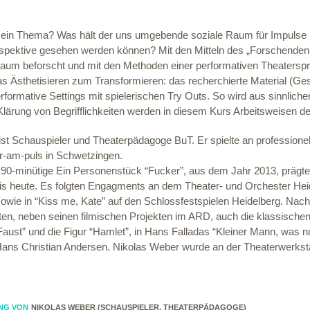
n ein Thema? Was hält der uns umgebende soziale Raum für Impulse ber
spektive gesehen werden können? Mit den Mitteln des „Forschende
raum beforscht und mit den Methoden einer performativen Theatersp
 Ästhetisieren zum Transformieren: das recherchierte Material (Ge
rformative Settings mit spielerischen Try Outs. So wird aus sinnlic
lärung von Begrifflichkeiten werden in diesem Kurs Arbeitsweisen de
ist Schauspieler und Theaterpädagoge BuT. Er spielte an profession
r-am-puls in Schwetzingen.
90-minütige Ein Personenstück “Fucker”, aus dem Jahr 2013, prägte 
bis heute. Es folgten Engagments an dem Theater- und Orchester Hei
sowie in “Kiss me, Kate” auf den Schlossfestspielen Heidelberg. Na
en, neben seinen filmischen Projekten im ARD, auch die klassischen
aust” und die Figur “Hamlet”, in Hans Falladas “Kleiner Mann, was n
 Hans Christian Andersen. Nikolas Weber wurde an der Theaterwerks
UNG VON
NIKOLAS WEBER (SCHAUSPIELER, THEATERPÄDAGOGE)