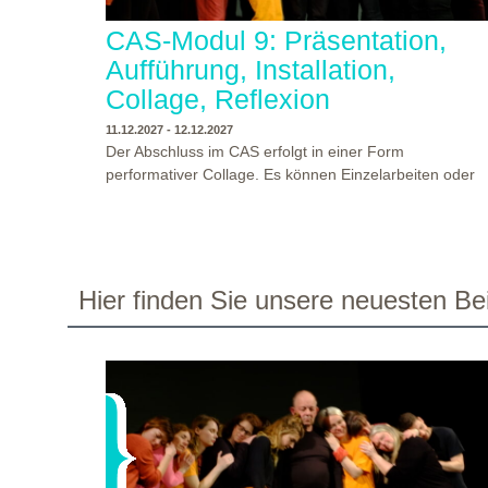
CAS-Modul 9: Präsentation,
Aufführung, Installation,
Collage, Reflexion
11.12.2027 - 12.12.2027
Der Abschluss im CAS erfolgt in einer Form
performativer Collage. Es können Einzelarbeiten oder
Gruppenarbeiten der Studierenden gezeigt werden.
Studierende und Zuschauende sind eingeladen
Ergebnisse Prozesse und Formate aus dem
Ausbildungsprogramm zu erleben. Die Studierenden d
Programms gestalten mit Ihrer Form Raum und Zeit vo
WO?
THEATERWERKSTATT HEIDELBERG
Hier finden Sie unsere neuesten Bei
Objekt oder Präsentation. Wir freuen uns über
WANN?
11.12.2027 - 12.12.2027, 10:00 - 17:00 UHR
Begegnungen und Gespräche an der performativen