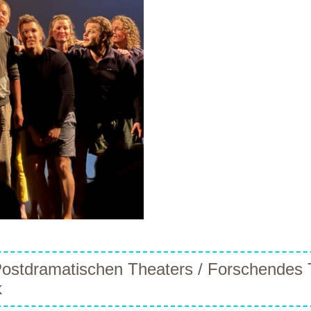
ostdramatischen Theaters / Forschendes T
k