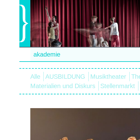
akademie
Alle
AUSBILDUNG
Musiktheater
Th
Materialien und Diskurs
Stellenmarkt