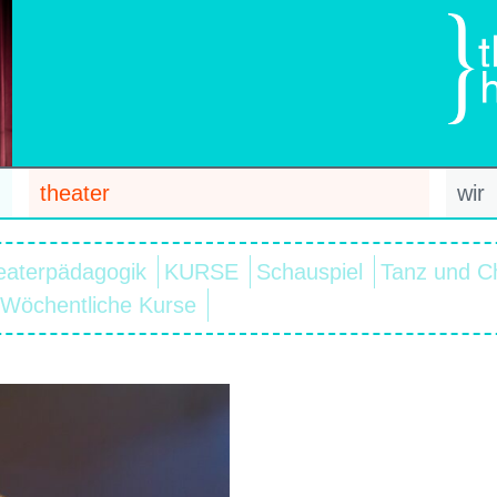
theater
wir
eaterpädagogik
KURSE
Schauspiel
Tanz und C
Wöchentliche Kurse