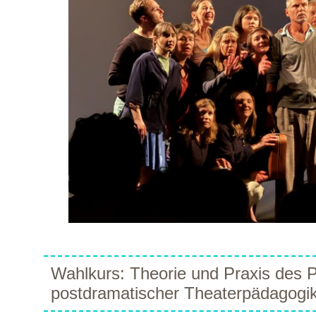
Wahlkurs: Theorie und Praxis des P
postdramatischer Theaterpädagogi