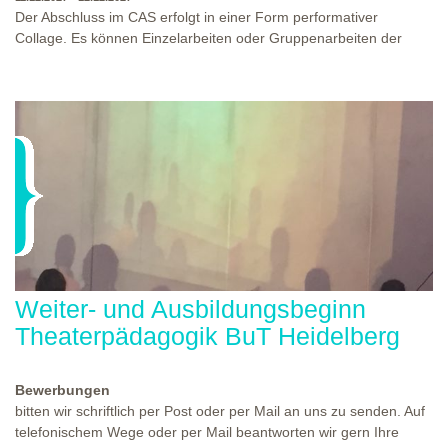
Der Abschluss im CAS erfolgt in einer Form performativer
Collage. Es können Einzelarbeiten oder Gruppenarbeiten der
Studierenden gezeigt werden. Studierende und Zuschauende
sind eingeladen Ergebnisse Prozesse und Formate aus dem
Ausbildungsprogramm zu erleben. Die Studierenden des
Programms gestalten mit Ihrer Form Raum und Zeit von Objekt
oder Präsentation. Wir freuen uns über Begegnungen und
WO?
THEATERWERKSTATT HEIDELBERG
Gespräche an der performativen Collage.
WANN?
11.12.2027 - 12.12.2027, 10:00 - 17:00 UHR
Weiter- und Ausbildungsbeginn
Theaterpädagogik BuT Heidelberg
Bewerbungen
bitten wir schriftlich per Post oder per Mail an uns zu senden. Auf
telefonischem Wege oder per Mail beantworten wir gern Ihre