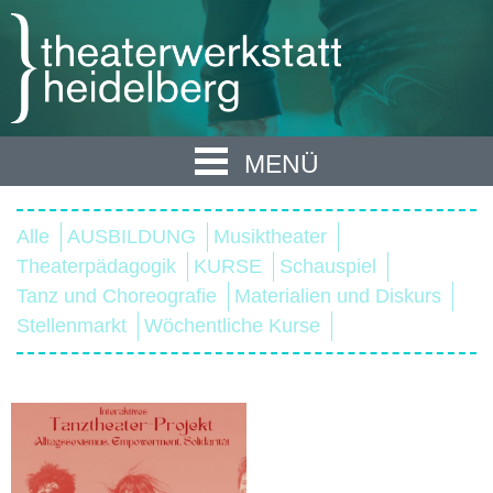
MENÜ
Alle
AUSBILDUNG
Musiktheater
Theaterpädagogik
KURSE
Schauspiel
Tanz und Choreografie
Materialien und Diskurs
Stellenmarkt
Wöchentliche Kurse