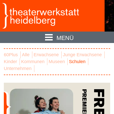
MENÜ
60Plus
Alle
Erwachsene
Junge Erwachsene
Kinder
Kommunen
Museen
Schulen
Unternehmen