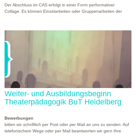
Der Abschluss im CAS erfolgt in einer Form performativer
Collage. Es können Einzelarbeiten oder Gruppenarbeiten der
Studierenden gezeigt werden. Studierende und Zuschauende
sind eingeladen Ergebnisse Prozesse und Formate aus dem
Ausbildungsprogramm zu erleben. Die Studierenden des
Programms gestalten mit Ihrer Form Raum und Zeit von Objekt
oder Präsentation. Wir freuen uns über Begegnungen und
WO?
THEATERWERKSTATT HEIDELBERG
Gespräche an der performativen Collage.
WANN?
11.12.2027 - 12.12.2027, 10:00 - 17:00 UHR
Weiter- und Ausbildungsbeginn
Theaterpädagogik BuT Heidelberg
Bewerbungen
bitten wir schriftlich per Post oder per Mail an uns zu senden. Auf
telefonischem Wege oder per Mail beantworten wir gern Ihre