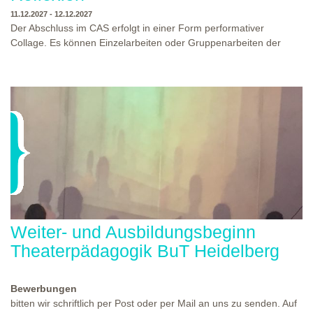
11.12.2027 - 12.12.2027
Der Abschluss im CAS erfolgt in einer Form performativer
Collage. Es können Einzelarbeiten oder Gruppenarbeiten der
Studierenden gezeigt werden. Studierende und Zuschauende
sind eingeladen Ergebnisse Prozesse und Formate aus dem
Ausbildungsprogramm zu erleben. Die Studierenden des
Programms gestalten mit Ihrer Form Raum und Zeit von Objekt
oder Präsentation. Wir freuen uns über Begegnungen und
WO?
THEATERWERKSTATT HEIDELBERG
Gespräche an der performativen Collage.
WANN?
11.12.2027 - 12.12.2027, 10:00 - 17:00 UHR
Weiter- und Ausbildungsbeginn
Theaterpädagogik BuT Heidelberg
Bewerbungen
bitten wir schriftlich per Post oder per Mail an uns zu senden. Auf