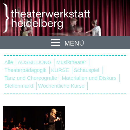
MENÜ
Alle
AUSBILDUNG
Musiktheater
Theaterpädagogik
KURSE
Schauspiel
Tanz und Choreografie
Materialien und Diskurs
Stellenmarkt
Wöchentliche Kurse