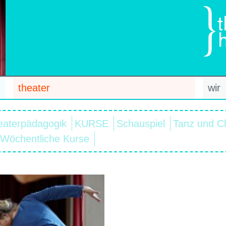
theater
wir
eaterpädagogik
KURSE
Schauspiel
Tanz und C
Wöchentliche Kurse