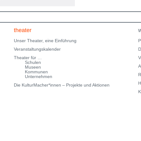
f
Parkmöglichkeiten_TWHD
Leider ist der Theatersaal im
1. Stock nicht barrierefrei über eine Treppe erreichbar!
Kartenreservierung siehe weiter oben!
theater
w
Unser Theater, eine Einführung
P
Veranstaltungskalender
D
Theater für …
V
Schulen
A
Museen
Kommunen
R
Unternehmen
H
Die KulturMacher*innen – Projekte und Aktionen
K