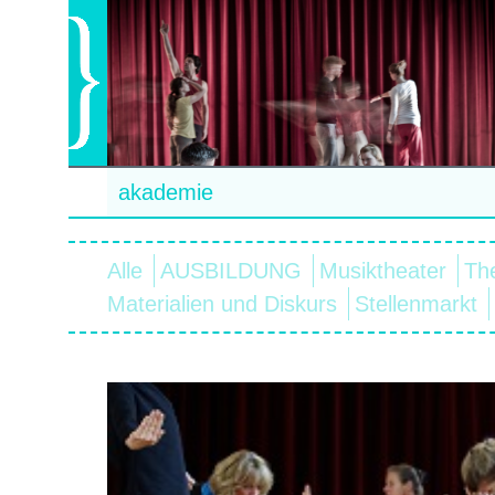
akademie
Alle
AUSBILDUNG
Musiktheater
Th
Materialien und Diskurs
Stellenmarkt