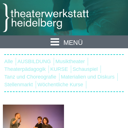
MENÜ
Alle
AUSBILDUNG
Musiktheater
Theaterpädagogik
KURSE
Schauspiel
Tanz und Choreografie
Materialien und Diskurs
Stellenmarkt
Wöchentliche Kurse