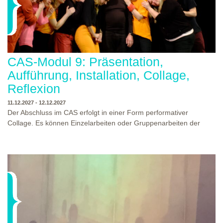
CAS-Modul 9: Präsentation,
Aufführung, Installation, Collage,
Reflexion
11.12.2027 - 12.12.2027
Der Abschluss im CAS erfolgt in einer Form performativer
Collage. Es können Einzelarbeiten oder Gruppenarbeiten der
Studierenden gezeigt werden. Studierende und Zuschauende
sind eingeladen Ergebnisse Prozesse und Formate aus dem
Ausbildungsprogramm zu erleben. Die Studierenden des
Programms gestalten mit Ihrer Form Raum und Zeit von Objekt
oder Präsentation. Wir freuen uns über Begegnungen und
WO?
THEATERWERKSTATT HEIDELBERG
Gespräche an der performativen Collage.
WANN?
11.12.2027 - 12.12.2027, 10:00 - 17:00 UHR